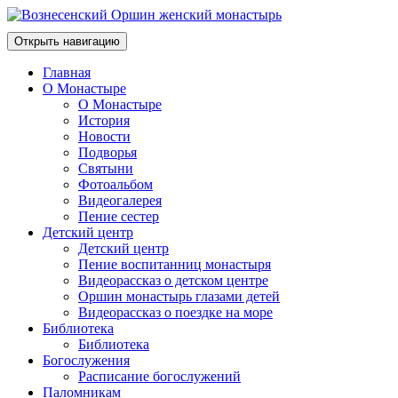
Открыть навигацию
Главная
О Монастыре
О Монастыре
История
Новости
Подворья
Святыни
Фотоальбом
Видеогалерея
Пение сестер
Детский центр
Детский центр
Пение воспитанниц монастыря
Видеорассказ о детском центре
Оршин монастырь глазами детей
Видеорассказ о поездке на море
Библиотека
Библиотека
Богослужения
Расписание богослужений
Паломникам