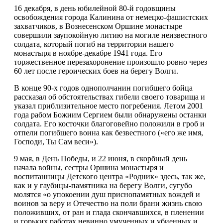
16 декабря, в день юбилейной 80-й годовщины
освобождения города Калинина от немецко-фашистских
захватчиков, в Вознесенском Оршине монастыре
совершили заупокойную литию на могиле неизвестного
солдата, который погиб на территории нашего
монастыря в ноябре-декабре 1941 года. Его
торжественное перезахоронение произошло ровно через
60 лет после героических боев на берегу Волги.
В конце 90-х годов однополчанин погибшего бойца
рассказал об обстоятельствах гибели своего товарища и
указал приблизительное место погребения. Летом 2001
года рабом Божиим Сергием были обнаружены останки
солдата. Его косточки благоговейно положили в гроб и
отпели погибшего воина как безвестного («его же имя,
Господи, Ты Сам веси»).
9 мая, в День Победы, и 22 июня, в скорбный день
начала войны, сестры Оршина монастыря и
воспитанницы Детского центра «Родник» здесь, так же,
как и у гаубицы-памятника на берегу Волги, сугубо
молятся «о упокоении душ приснопамятных вождей и
воинов за веру и Отечество на поли брани жизнь свою
положивших, от ран и глада скончавшихся, в пленении
и горьких работах невинно умученных и убиенных и