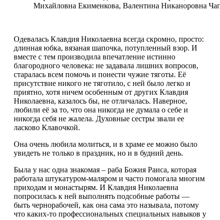
Михайловна Екименкова, Валентина Никаноровна Ча
Одевалась Клавдия Николаевна всегда скромно, просто:
длинная юбка, вязаная шапочка, потупленный взор. И
вместе с тем производила впечатление истинно
благородного человека: не задавала лишних вопросов,
старалась всем помочь и понести чужие тяготы. Её
присутствие никого не тяготило, с ней было легко и
приятно, хотя ничем особенным от других Клавдия
Николаевна, казалось бы, не отличалась. Наверное,
любили её за то, что она никогда не думала о себе и
никогда себя не жалела. Духовные сестры звали ее
ласково Клавочкой.
Она очень любила молиться, и в храме ее можно было
увидеть не только в праздник, но и в будний день.
Была у нас одна знакомая – раба Божия Раиса, которая
работала штукатуром-маляром и часто помогала многим
приходам и монастырям. И Клавдия Николаевна
попросилась к ней выполнять подсобные работы —
быть чернорабочей, как она сама это называла, потому
что каких-то профессиональных специальных навыков у