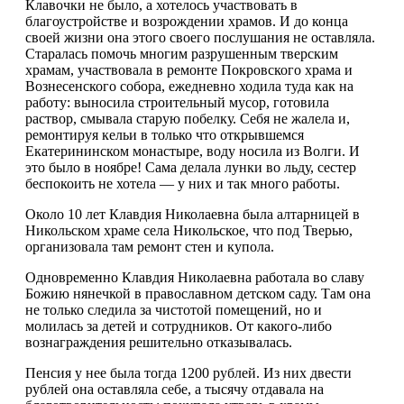
Клавочки не было, а хотелось участвовать в
благоустройстве и возрождении храмов. И до конца
своей жизни она этого своего послушания не оставляла.
Старалась помочь многим разрушенным тверским
храмам, участвовала в ремонте Покровского храма и
Вознесенского собора, ежедневно ходила туда как на
работу: выносила строительный мусор, готовила
раствор, смывала старую побелку. Себя не жалела и,
ремонтируя кельи в только что открывшемся
Екатерининском монастыре, воду носила из Волги. И
это было в ноябре! Сама делала лунки во льду, сестер
беспокоить не хотела — у них и так много работы.
Около 10 лет Клавдия Николаевна была алтарницей в
Никольском храме села Никольское, что под Тверью,
организовала там ремонт стен и купола.
Одновременно Клавдия Николаевна работала во славу
Божию нянечкой в православном детском саду. Там она
не только следила за чистотой помещений, но и
молилась за детей и сотрудников. От какого-либо
вознаграждения решительно отказывалась.
Пенсия у нее была тогда 1200 рублей. Из них двести
рублей она оставляла себе, а тысячу отдавала на