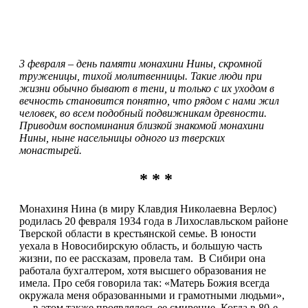
3 февраля – день памяти монахини Нины, скромной
труженицы, тихой молитвенницы. Такие люди при
жизни обычно бывают в тени, и только с их уходом в
вечность становится понятно, что рядом с нами жил
человек, во всем подобный подвижникам древности.
Приводим воспоминания близкой знакомой монахини
Нины, ныне насельницы одного из тверских
монастырей.
* * *
Монахиня Нина (в миру Клавдия Николаевна Верлос)
родилась 20 февраля 1934 года в Лихославльском районе
Тверской области в крестьянской семье. В юности
уехала в Новосибирскую область, и б
о
льшую часть
жизни, по ее рассказам, провела там. В Сибири она
работала бухгалтером, хотя высшего образования не
имела. Про себя говорила так: «Матерь Божия всегда
окружала меня образованными и грамотными людьми»,
— в этом также проявлялось ее смирение. Когда в 80-е