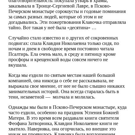
благотворительность: покупала утварь в храмы,
заказывала в Троице-Сергиевой Лавре, в Псково-
Печерском монастыре сорокоусты и годовые поминания
за самых разных людей, которые об этом и не
догадывались. Эти пожертвования Клавочка отправляла
тайно. Вот такая у неё была «десятина» …
Случайно стало известно и о других её сокровенных
подвигах: спала Клавдия Николаевна только сидя, по
ночам и днем в свободное время постоянно читала
Псалтирь. Ела очень мало, в среду и пятницу кроме
просфоры и крещенской воды совсем ничего не
вкушала.
Когда мы ездили по святым местам нашей большой
компанией, она никогда о себе не рассказывала, не
выражала свое мнение, от нее не было слышно никаких
занимательных историй. Она всегда старалась быть в
тени, незаметной — молчала и молилась.
Однажды мы были в Псково-Печерском монастыре, куда
часто ездили, особенно на праздник Успения Божией
Матери. В это время всем раздавали книги святителя
Феофана Затворника, Клавдии Николаевне книги не
хватило. Наверняка, она огорчилась, но внешне это
никак не проявилось. Клавочка была воплощением