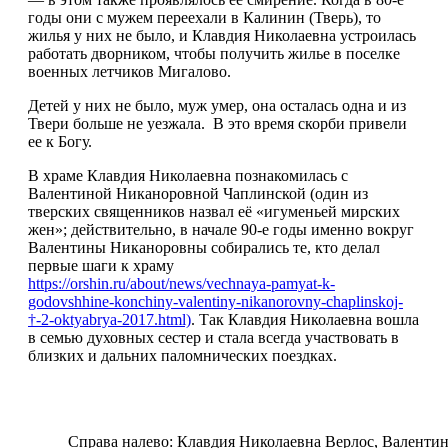
годы они с мужем переехали в Калинин (Тверь), то
жилья у них не было, и Клавдия Николаевна устроилась
работать дворником, чтобы получить жилье в поселке
военных летчиков Мигалово.
Детей у них не было, муж умер, она осталась одна и из
Твери больше не уезжала. В это время скорби привели
ее к Богу.
В храме Клавдия Николаевна познакомилась с
Валентиной Никаноровной Чаплинской (один из
тверских священников назвал её «игуменьей мирских
жен»; действительно, в начале 90-е годы именно вокруг
Валентины Никаноровны собирались те, кто делал
первые шаги к храму
https://orshin.ru/about/news/vechnaya-pamyat-k-
godovshhine-konchiny-valentiny-nikanorovny-chaplinskoj-
†-2-oktyabrya-2017.html)
. Так Клавдия Николаевна вошла
в семью духовных сестер и стала всегда участвовать в
близких и дальних паломнических поездках.
Справа налево: Клавдия Николаевна Верлос, Валенти