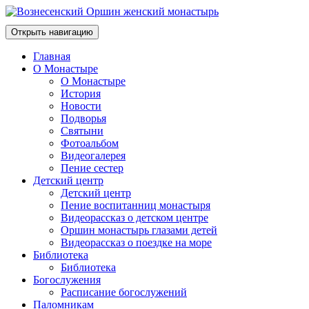
Открыть навигацию
Главная
О Монастыре
О Монастыре
История
Новости
Подворья
Святыни
Фотоальбом
Видеогалерея
Пение сестер
Детский центр
Детский центр
Пение воспитанниц монастыря
Видеорассказ о детском центре
Оршин монастырь глазами детей
Видеорассказ о поездке на море
Библиотека
Библиотека
Богослужения
Расписание богослужений
Паломникам