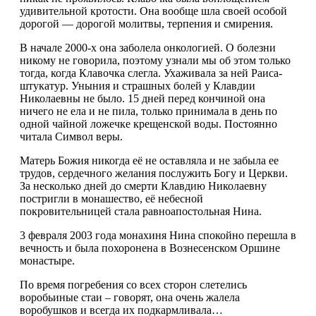
удивительной кротости. Она вообще шла своей особой
дорогой — дорогой молитвы, терпения и смирения.
В начале 2000-х она заболела онкологией. О болезни
никому не говорила, поэтому узнали мы об этом только
тогда, когда Клавочка слегла. Ухаживала за ней Раиса-
штукатур. Уныния и страшных болей у Клавдии
Николаевны не было. 15 дней перед кончиной она
ничего не ела и не пила, только принимала в день по
одной чайной ложечке крещенской воды. Постоянно
читала Символ веры.
Матерь Божия никогда её не оставляла и не забыла ее
трудов, сердечного желания послужить Богу и Церкви.
За несколько дней до смерти Клавдию Николаевну
постригли в монашество, её небесной
покровительницей стала равноапостольная Нина.
3 февраля 2003 года монахиня Нина спокойно перешла в
вечность и была похоронена в Вознесенском Оршине
монастыре.
По время погребения со всех сторон слетелись
воробьиные стаи – говорят, она очень жалела
воробушков и всегда их подкармливала…