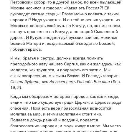
Петровский собор, то в другой замок, по всей пылающей
Москве носился и говорил: «Какая эта Россия?! Ей
руководят святые старцы! Разве можно воевать с таким
народом?! Надо уходить». И он тайно решил ухо­дить из
Москвы и держать свой путь на Калугу, но, как мы знаем,
его путь прошел не на Калугу, а по старой Смоленской
дороге. И Кутузов поднял дух русских воинов, молился
Божией Мате­ри и, воздвигаемый благодатью Божией,
победил врагов.
И мы, братья и сестры, должны всег­да помнить
преподобного авву нашего Сергия, как он жил здесь, как
молился, как трудился, и подра­жать его житию. Мы
сыны воскресения, мы сыны Божии. И Господь говорит:
Святи будите, яко Аз свят есмь Господь Бог ваш
(Лев.
19, 2).
Когда мы обозреваем историю народов, как жили люди,
видим, что мир существует ради Церк­ви, а Церковь ради
спасения. Пока есть вера пра­вославная возносится
молитва за мир, и этими мо­литвами стоит мир.
Подается дождь ранний и поздний, подается
благословение народам, и люди живут в мире. Мы часто
слышим слово о мире: храните мир между собою, мир