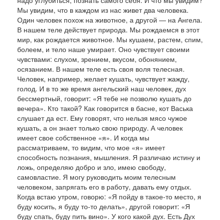
на­до углубиться, познать самого себя. И что мы уви­дим?
Мы увидим, что в каждом из нас живет два человека.
Один человек похож на животное, а дру­гой — на Ангела.
В нашем теле действует природа. Мы рождаемся в этот
мир, как рождается животное. Мы кушаем, растем, спим,
болеем, и тело наше умирает. Оно чувствует своими
чув­ствами: слухом, зрением, вкусом, обонянием,
осязанием. В нашем теле есть своя воля телесная.
Человек, например, желает кушать, чувствует жажду,
голод. И в то же время ангельский наш человек, дух
бессмертный, говорит: «Я те­бе не позволю кушать до
вечера». Кто такой? Как говорится в басне, кот Васька
слушает да ест. Ему говорят, что нельзя мясо чужое
кушать, а он зна­ет только свою природу. А человек
имеет свое собственное «я». И когда мы
рассматриваем, то видим, что мое «я» имеет
способность познания, мышления. Я различаю истину и
ложь, определяю добро и зло, имею свободу,
самовластие. Я могу руководить моим телесным
человеком, за­прягать его в работу, давать ему отдых.
Когда встаю утром, говорю: «Я пойду в такое-то место, я
буду косить, я буду то-то делать», другой гово­рит: «Я
буду спать, буду пить вино». У кого какой дух. Есть Дух