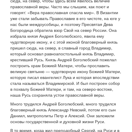
сюда, на север, чтобы здесь всем явилось величие
православной веры. Часто мы слы­шим, как поют и
говорят: «Вера православная спасла мир». В Византии
уже стали забывать Пра­вославие в его чистоте, на юге у
нас были междоусо­бицы, и поэтому Пресвятая Дева
Богороди­ца обратила взор Свой на север России. Она
из­брала князя Андрея Боголюбского, явила ему
чудотворную икону, и с этой иконой благоверный князь
пришел сюда, на север, в славный город Владимир,
который основал равноапостольный князь Владимир,
крестивший Русь. Князь Андрей Боголюбский пожелал
построить храм Божией Мате­ри, чтобы прославить
великую святыню — чудо­творную икону Божией Матери,
которую писал евангелист Лука и которая впоследствии
стала называться Владимирской. И был построен со­бор
в похвалу Божией Матери, и там, на северо-востоке,
наша Русь сохраняла устои православной веры.
Много трудился Андрей Боголюбский, много трудился
благоверный князь Александр Невский, потом его сын
Даниил, митрополиты Петр и Алек­сий. Они заложили
основы государственной и ду­ховной жизни Руси.
В то время, когда жил преподобный Сергий, на Руси и в