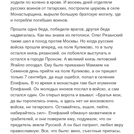
ходили по колено в крови. И восемь дней отделяли
русских воинов от татарских, построили церковь в селе
Монастырщина, вырыли большую братскую могилу, где
и погребли погибших воинов.
Прошла одна беда, победили врагов, другая беда
надвигалась. Как мы знаем из летописи, Олег Рязанский
также шел в поход против Москвы. Но когда русские
войска прошли вперед, на поле Куликово, то в тылу
остался князь рязан­ский, он побоялся выступать и
остался в горо­де Пронске. А великий князь литовский
Ягайло опоздал. Ему было приказано Мамаем на
Семенов день прийти на поле Кулико­во, а он пришел
только 7 сентября, да еще ошибся, попал в селение
Епифань. В то время в монастыре там был игуменом
Епифаний. Он молодых иноков по­слал в войско, а сам
остался один. Он открыл воро­та и взывал: «Братья мои,
да вы торопились очень, а здесь нет ни московского
войска, ни та­тарского. Оставайтесь, ешьте, пейте,
набирайтесь сил». Епифаний обманул захватчиков и
грабителей, и они по­верили ему, подумали, что он
предатель земли Русской. А он был патриот, любил веру
православную. Все, что было: вино, съестные припасы,