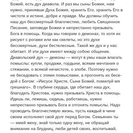
Божий, есть дух диавола. И раз мы сыны Божии, нам
нужно, принявши Духа Божия, хранить Его, хранить Его в
чистоте и истине, доб­ре и правде. Мы должны обучить
наш дух бес­смертный благочестию, любить Священное
Писание, заповеди Божии и непрестанно призы­вать
Бога в помощь. Когда мы говорим о демонах, то хотя их
рисуют с рогами или как скелеты, но это духи
бессмертные, духи бестелесные. Такой же дух и у нас
обитает. И эти духи имеют между собою общение.
Диавольский дух — демоны — могут в умы наши влагать
помыслы: купли, прода­жи, гордыни, всякие мечтания о
стяжании, о всякой нечистоте, о злобе. Поэтому нужно
не бе­седовать с этими помыслами, а прогонять их бесе­
дой с Богом: «Иисусе Христе, Сыне Божий, поми­луй мя
грешнаго». В глубине сердца, где обитает наш дух,
благодать Христова, нужно призывать Христа в помощь.
Идешь ли, лежишь, сидишь, ра­ботаешь, нужно
непрестанно призывать Бога и отгонять помыслы. Надо
проводить благо­честивую жизнь, пусть каждый в чине
своем исполняет свой долг перед Богом. Семьянин ты
— имей же­ну, знай только одну жену, не обращай
внимание на блудниц, люби детей своих, воспитывай,