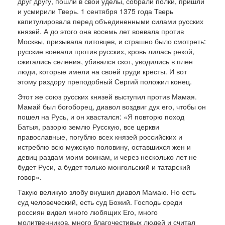
друг другу, пошли в свои уде­лы, собрали полки, пришли
и усмирили Тверь. 1 сентября 1375 года Тверь
капитулирова­ла перед объединенными силами русских
князей. А до этого она восемь лет воевала против
Москвы, при­зывала литовцев, и страшно было смотреть:
рус­ские воевали против русских, кровь лилась рекой,
сжигались селения, убивался скот, уводились в плен
люди, которые имели на своей груди кресты. И вот
этому раздору преподоб­ный Сергий положил конец.
Этот же союз русских князей выступил против Мамая.
Мамай был богоборец, диавол воздвиг дух его, чтобы он
пошел на Русь, и он хвастался: «Я повторю поход
Батыя, разорю землю Рус­скую, все церкви
православные, погублю всех князей российских и
истреблю всю мужскую половину, оставшихся жен и
девиц раздам моим воинам, и через несколько лет не
будет Руси, а будет только монгольский и татарский
говор».
Такую великую злобу внушил диавол Мамаю. Но есть
суд человеческий, есть суд Божий. Господь среди
россиян видел много любящих Его, много
молитвенников, много благочестивых людей и считал