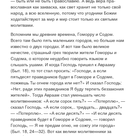
— быть или не быть Православию. А ведь вера пра­
вославная как закваска, как свет хранит не только свой
народ, а всю вселенную, потому что угодники Божии
ходатайствуют за мир и мир стоит только их святыми
молитвами.
Вспомним мы древние времена, Гоморру и Со­дом.
Всего там было пять маленьких городов, но больше нам
известно о двух городах. И вот там было великое
нечестие, страшный грех творили жители Гоморры и
Содома, о котором неудобно говорить языком и
слышать ушами. И когда Гос­подь пришел к Аврааму
(Быт. 18), то тот стал просить: «Господи, а если
пятьдесят праведников будет в Гоморре и Содоме,
пожжешь Ты огнем города или нет?» И сказал Господь:
«Нет, ради этих правед­ников Я буду терпеть беззакония
жителей». Тогда Авраам стал уменьшать число
молитвенников: «А если сорок пять?» — «Потерплю», —
сказал Господь. «А если сорок,.. тридцать,.. двадцать?»
— «Потерплю». — «А если десять?» — «И если десять
праведников будет в Гоморре и Содоме, — говорил
Господь, — Я не предам огню, не сожгу эти города»
(Быт. 18, 24—32). Вот как велики молитвен­ники за