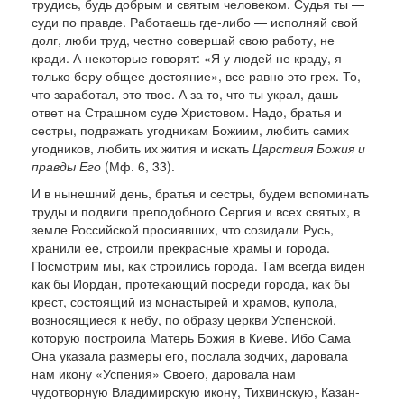
тру­дись, будь добрым и святым человеком. Судья ты —
суди по правде. Работаешь где-либо — испол­няй свой
долг, люби труд, честно совершай свою работу, не
кради. А некоторые говорят: «Я у лю­дей не краду, я
только беру общее достояние», все равно это грех. То,
что заработал, это твое. А за то, что ты украл, дашь
ответ на Страшном суде Христовом. Надо, братья и
сестры, подра­жать угодникам Божиим, любить самих
угод­ников, любить их жития и искать
Царствия Божия и
правды Его
(Мф. 6, 33).
И в нынешний день, братья и сестры, будем вспоминать
труды и подвиги преподобного Сергия и всех святых, в
земле Российской просиявших, что созидали Русь,
хранили ее, строили прекрасные храмы и города.
Посмотрим мы, как строились города. Там всегда виден
как бы Иордан, про­текающий посреди города, как бы
крест, состоя­щий из монастырей и храмов, купола,
возносящие­ся к небу, по образу церкви Успенской,
которую построила Матерь Божия в Киеве. Ибо Сама
Она указала размеры его, послала зодчих, даровала
нам икону «Успения» Своего, даровала нам
чудотворную Влади­мирскую икону, Тихвинскую, Казан­