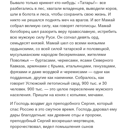
Бывало только крикнет кто-нибудь: «Татары!»- все
разбегались в лес, хватали младенцев, выводили коров,
шли в болота и леса, чтобы сохранить свою жизнь. И
никто не решался поднять меч на вра­гов. И вот Мамай
собрал великую силу, как гово­рят летописцы. Мамай
богоборец шел разорить веру православную, истребить
всю мужскую силу Руси. Он согнал девять орд,
семьдесят князей. Мамай шел со всеми князьями
ордынскими, со всей силой татарской и половецкой,
мусульманским народом бесермянами, жителями
Поволжья — буртасами, черкесами, ясами Северно­го
Кавказа, армянами с Крыма, итальянцами, ге­нуэзцами,
фрязами и даже мордвой и черемиса­ми — одни как
подданные, другие как наемники. Собралось, как
говорит Устюжский летописный свод, 900 тыс. и 30
человек. 900 тыс. — это целое переселение мужского
населения. Пришли на конях с копьями, мечами.
И Господь воздвиг дух преподобного Сергия, который
спас Россию в это смутное время. Гос­подь даровал ему
дары благодатные: как древние отцы и пророки,
преподобный Сергий воскрешал мертвецов,
пророчествовал, видел помышле­ния сынов