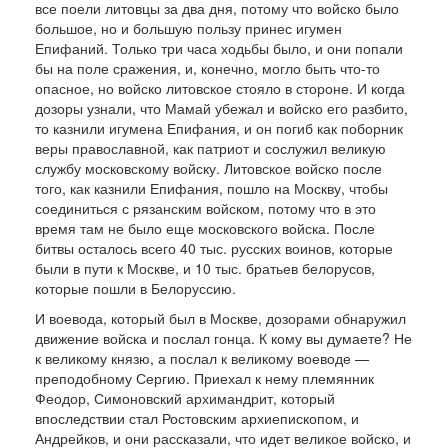
все поели литовцы за два дня, потому что войско было
большое, но и большую пользу принес игу­мен
Епифаний. Только три часа ходьбы было, и они попали
бы на поле сражения, и, конечно, мог­ло быть что-то
опасное, но войско литовское стоя­ло в стороне. И когда
дозоры узнали, что Мамай убежал и войско его разбито,
то казнили игумена Епифания, и он погиб как поборник
веры право­славной, как патриот и сослужил великую
служ­бу московскому войску. Литовское войско после
того, как казнили Епифания, пошло на Москву, чтобы
соединиться с рязанским войском, потому что в это
время там не было еще московского войска. После
битвы осталось всего 40 тыс. русских вои­нов, которые
были в пути к Москве, и 10 тыс. братьев белорусов,
которые пошли в Белоруссию.
И воевода, который был в Москве, дозорами обнаружил
движение войска и послал гонца. К ко­му вы думаете? Не
к великому князю, а послал к великому воеводе —
преподобному Сергию. При­ехал к нему племянник
Феодор, Симоновский архимандрит, который
впоследствии стал Ростов­ским архиепископом, и
Андрейков, и они расска­зали, что идет великое войско, и