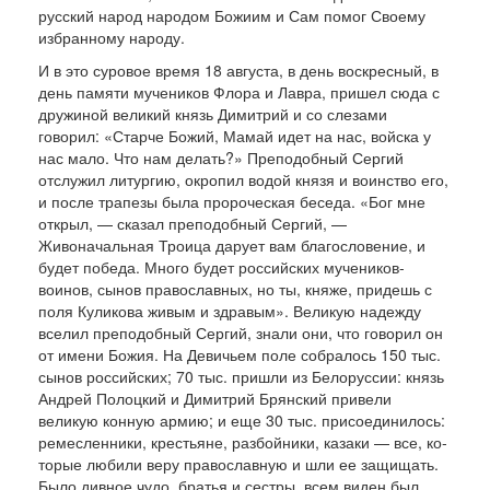
русский народ народом Божиим и Сам помог Свое­му
избранному народу.
И в это суровое время 18 августа, в день воскресный, в
день памяти мучеников Флора и Лав­ра, пришел сюда с
дружиной великий князь Димитрий и со слезами
говорил: «Старче Божий, Мамай идет на нас, войска у
нас мало. Что нам делать?» Преподобный Сергий
отслужил литургию, окропил водой князя и воинство его,
и после тра­пезы была пророческая беседа. «Бог мне
открыл, — сказал преподобный Сер­гий, —
Живоначальная Троица дарует вам благо­словение, и
будет победа. Много будет российских мучеников-
воинов, сынов православных, но ты, княже, придешь с
поля Куликова живым и здра­вым». Великую надежду
вселил преподобный Сер­гий, знали они, что говорил он
от имени Божия. На Девичьем по­ле собралось 150 тыс.
сынов российских; 70 ты­с. пришли из Белоруссии: князь
Андрей Полоц­кий и Димитрий Брянский привели
великую конную армию; и еще 30 тыс. присоединилось:
ремесленники, крестьяне, разбойники, казаки — все, ко­
торые любили веру православную и шли ее защи­щать.
Было дивное чудо, братья и сестры, всем виден был