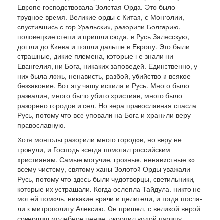
Европе господствовала Золотая Орда. Это было
трудное время. Великие орды с Китая, с Монголии,
спустившись с гор Уральских, разорили Болгарию,
половецкие степи и пришли сюда, в Русь Залесскую,
дошли до Киева и пошли дальше в Европу. Это были
страшные, дикие пле­мена, которые не знали ни
Евангелия, ни Бога, никаких заповедей. Единственно, у
них была ложь, ненависть, разбой, убийство и всякое
безза­коние. Вот эту чашу испила и Русь. Много было
развалин, много было убито христиан, много бы­ло
разорено городов и сел. Но вера православная спасла
Русь, потому что все уповали на Бога и хранили веру
православную.
Хотя монголы разорили много городов, но ве­ру не
тронули, и Господь всегда помогал рос­сийским
христианам. Самые могучие, грозные, не­навистные ко
всему чистому, святому ханы Золо­той Орды уважали
Русь, потому что здесь были чудотворцы, светильники,
которые их устра­шали. Когда ослепла Тайдула, никто не
мог ей помочь, никакие врачи и целители, и тогда посла­
ли к митрополиту Алексию. Он пришел, с великой верой
совершил молебное пение, окропил водой царицу