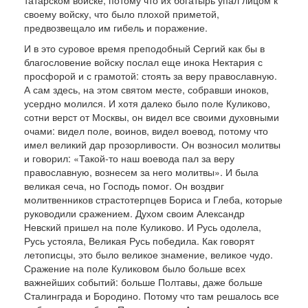
татарском войске, потому что их богатырь упал лицом к
своему войску, что было плохой приметой,
предвозвещало им гибель и поражение.
И в это суровое время преподобный Сергий как бы в
благословение войску послал еще инока Нектария с
просфорой и с грамотой: стоять за веру православную.
А сам здесь, на этом святом месте, собравши иноков,
усердно молился. И хотя далеко было поле Куликово,
сотни верст от Москвы, он видел все своими духовны­ми
очами: видел поле, воинов, видел воевод, по­тому что
имел великий дар прозорливости. Он возносил молитвы
и говорил: «Такой-то наш воевода пал за веру
православную, вознесем за не­го молитвы». И была
великая сеча, но Господь помог. Он воздвиг
молитвенников страстотерпцев Бориса и Глеба, которые
руководили сражением. Духом своим Александр
Невский пришел на поле Куликово. И Русь одолела,
Русь устояла, Великая Русь победила. Как говорят
летописцы, это было великое знамение, великое чудо.
Сражение на по­ле Куликовом было больше всех
важнейших со­бытий: больше Полтавы, даже больше
Сталингра­да и Бородино. Потому что там решалось все