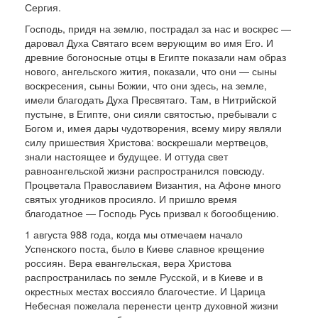
Сергия.
Господь, придя на землю, пострадал за нас и воскрес —
даровал Духа Святаго всем верующим во имя Его. И
древние богоносные отцы в Египте показали нам образ
нового, ангельского жития, показали, что они — сыны
воскресения, сыны Бо­жии, что они здесь, на земле,
имели благодать Ду­ха Пресвятаго. Там, в Нитрийской
пустыне, в Египте, они сияли святостью, пребывали с
Богом и, имея дары чудотворения, всему миру являли
силу пришествия Христова: воскрешали мертвецов,
знали настоящее и будущее. И оттуда свет
равноангельской жизни распространился по­всюду.
Процветала Православием Византия, на Афоне много
святых угодников просияло. И при­шло время
благодатное — Господь Русь призвал к богообщению.
1 августа 988 года, когда мы отмечаем на­чало
Успенского поста, было в Киеве славное крещение
россиян. Вера евангельская, вера Христова
распространилась по земле Русской, и в Киеве и в
окрестных местах воссияло благочестие. И Ца­рица
Небесная пожелала перенести центр духов­ной жизни