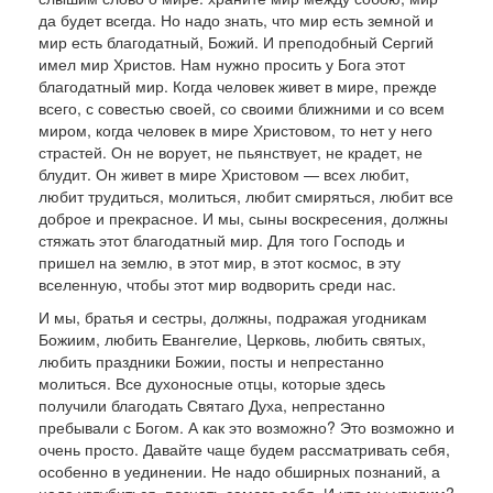
да будет всегда. Но надо знать, что мир есть земной и
мир есть благодатный, Божий. И преподобный Сергий
имел мир Христов. Нам нужно просить у Бога этот
благодатный мир. Когда человек живет в мире, преж­де
всего, с совестью своей, со своими ближними и со всем
миром, когда человек в мире Христовом, то нет у него
страстей. Он не ворует, не пьянст­вует, не крадет, не
блудит. Он живет в ми­ре Христовом — всех любит,
любит трудиться, молиться, любит смиряться, любит все
доб­рое и прекрасное. И мы, сыны воскресения, долж­ны
стяжать этот благодатный мир. Для того Гос­подь и
пришел на землю, в этот мир, в этот кос­мос, в эту
вселенную, чтобы этот мир водворить среди нас.
И мы, братья и сестры, должны, подражая угодникам
Божиим, любить Евангелие, Церковь, любить святых,
любить праздники Божии, посты и непрестанно
молиться. Все духоносные отцы, которые здесь
получили благодать Святаго Духа, непрестанно
пребывали с Богом. А как это возможно? Это возможно и
очень просто. Да­вайте чаще будем рассматривать себя,
особен­но в уединении. Не надо обширных познаний, а