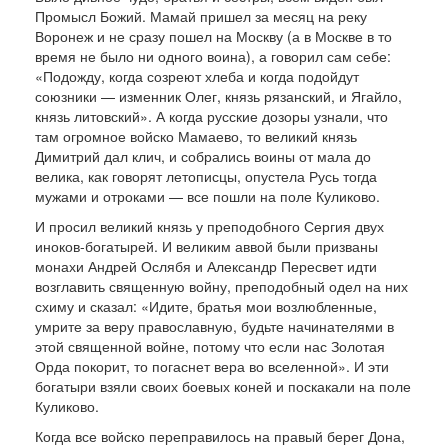
Промысл Божий. Мамай пришел за ме­сяц на реку
Воронеж и не сразу пошел на Моск­ву (а в Москве в то
вре­мя не было ни одного воина), а говорил сам себе:
«Подожду, когда созреют хлеба и когда подойдут
союзники — изменник Олег, князь рязанский, и Ягайло,
князь литовский». А когда русские дозоры узнали, что
там огромное войско Мамаево, то вели­кий князь
Димитрий дал клич, и собрались воины от мала до
велика, как говорят летописцы, опустела Русь тогда
мужами и отроками — все пошли на поле Куликово.
И просил великий князь у преподобного Сер­гия двух
иноков-богатырей. И великим аввой были призваны
монахи Андрей Ослябя и Александр Пересвет идти
возглавить священную войну, преподобный одел на них
схиму и сказал: «Идите, братья мои возлюбленные,
умрите за веру право­славную, будьте начинателями в
этой священной войне, потому что если нас Золотая
Орда поко­рит, то погаснет вера во вселенной». И эти
бога­тыри взяли своих боевых коней и поскакали на поле
Куликово.
Когда все войско переправилось на правый бе­рег Дона,