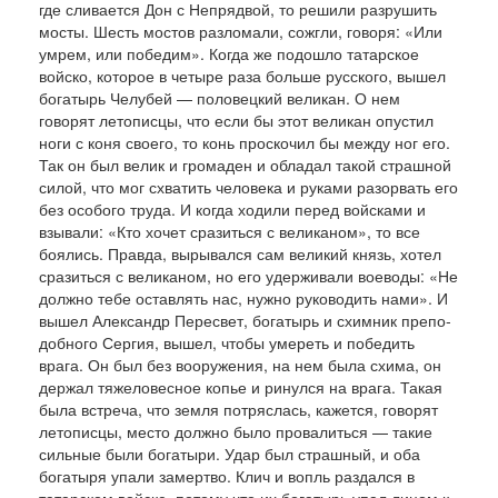
где сливается Дон с Непрядвой, то решили разрушить
мосты. Шесть мостов разлома­ли, сожгли, говоря: «Или
умрем, или победим». Когда же подошло татарское
войско, которое в четыре раза больше русского, вышел
богатырь Челубей — половецкий великан. О нем
говорят лето­писцы, что если бы этот великан опустил
ноги с коня своего, то конь проскочил бы между ног его.
Так он был велик и громаден и обладал такой страшной
силой, что мог схватить человека и руками ра­зорвать его
без особого труда. И когда ходили перед войсками и
взывали: «Кто хочет сразиться с великаном», то все
боялись. Правда, вырывался сам великий князь, хотел
сразиться с великаном, но его удерживали воеводы: «Не
должно тебе остав­лять нас, нужно руководить нами». И
вышел Александр Пересвет, богатырь и схимник препо­
добного Сергия, вышел, чтобы умереть и победить
врага. Он был без вооружения, на нем была схи­ма, он
держал тяжеловесное копье и ринулся на вра­га. Такая
была встреча, что земля потряслась, кажется, говорят
летописцы, место должно было провалиться — такие
сильные были богатыри. Удар был страшный, и оба
богатыря упали за­мертво. Клич и вопль раздался в