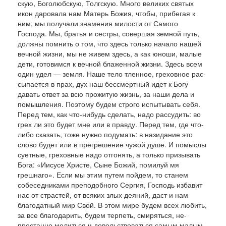
скую, Боголюбскую, Толгскую. Много великих свя­тых
икон даровала нам Матерь Божия, чтобы, при­бегая к
ним, мы получали знамения мило­сти от Самого
Господа. Мы, братья и сестры, со­вершая земной путь,
должны помнить о том, что здесь только начало нашей
вечной жизни, мы не живем здесь, а как юноши, малые
дети, готовимся к вечной блаженной жизни. Здесь всем
один удел — земля. Наше тело тленное, греховное рас­
сыпается в прах, дух наш бессмертный идет к Бо­гу
давать ответ за всю прожитую жизнь, за наши дела и
помышления. Поэтому будем строго испытывать себя.
Перед тем, как что-нибудь сде­лать, надо рассудить: во
грех ли это будет мне или в правду. Перед тем, где что-
либо сказать, то­же нужно подумать: в назидание это
слово будет или в прегрешение чужой душе. И помыслы
сует­ные, греховные надо отгонять, а только призывать
Бога: «Иисусе Христе, Сыне Божий, помилуй мя
грешнаго». Если мы этим путем пойдем, то станем
собеседниками преподобного Сергия, Господь из­бавит
нас от страстей, от всяких злых деяний, даст и нам
благодатный мир Свой. В этом мире будем всех любить,
за все благодарить, будем терпеть, смиряться, не­
престанно молиться и довольствоваться самым ма­лым.