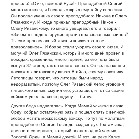
просили: «Отче, помогай Руси!» Преподобный Сергий
много мо­лился, и Господь открыл ему тайну спасения.
Он послал ученика своего преподобного Никона к Олегу
Рязанскому. И когда приехал преподобный Никон к
Олегу Рязанскому, то много увещевал его и говорил:
«Зачем ты поднял оружие против православных воинов?
Ты сам православный князь и княжество твое
православное». И бояре стали укорять своего князя. И
могучий Олег Ря­занский, который много дней провел в
походах, сражениях, много терпел, из его тела бы­ло
вынуто 37 стрел, так он много воевал. Он сел на коня и
поскакал к литовскому князю Ягайло, своему со­юзнику.
Летописцы говорят, что литовцы были народ
недоразвитый, поэтому Олег Рязанский лег­ко уговорил
литовского князя, смутил его, устра­шил, и тот со своим
войском ушел на свою роди­ну — Литву.
Другая беда надвигалась. Когда Мамай уска­кал в свою
Орду, собрал остаточную рать и пошел опять с великой
злобой мстить московскому войску. Но тут по молитвам
преподобного Сергия Господь воздвиг дух Тохтамыша,
древнего соперника, ко­торый владел одной частью
Золотой Орды, а Ма­май другой. И вот, на реке Калке,