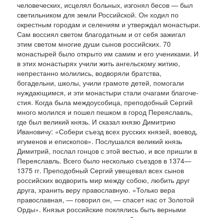
человеческих, исцелял больных, изго­нял бесов — был
светильником для земли Россий­ской. Он ходил по
окрестным городам и селениям и утверждал монастыри.
Сам воссиял светом бла­годатным и от себя зажигал
этим светом многие души сынов российских. 70
монастырей было от­крыто им самим и его учениками. И
в этих монастырях учили жить ангельскому житию,
непрестанно молились, водворяли братства,
богадельни, школы, учили грамоте детей, помогали
нуждаю­щимся, и эти монастыри стали очагами благоче­
стия. Когда была междоусобица, преподобный Сергий
много молился и пошел пешком в город Переяславль,
где был великий князь. И сказал князю Димитрию
Ивановичу: «Собери съезд всех русских князей, воевод,
игуменов и епископов». Послушался великий князь
Димитрий, послал гонцов с этой вестью, и все пришли в
Переяславль. Всего было несколько съездов в 1374—
1375 гг. Преподобный Сергий увещевал всех сынов
российских водворить мир между собою, любить друг
друга, хранить веру православную. «Только вера
православная, — говорил он, — спасет нас от Золотой
Орды». Князья российские покля­лись быть верными