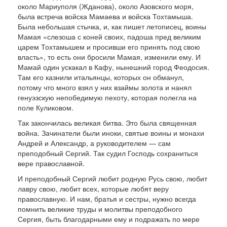
около Ма­риуполя (Жданова), около Азовского моря,
была встреча войска Мамаева и войска Тохтамыша.
Была небольшая стычка, и, как пишет летописец, воины
Мамая «слезоша с коней своих, падоша пред великим
царем Тохтамышем и просивши его принять под свою
власть», то есть они бросили Мамая, изменили ему. И
Мамай один ускакал в Кафу, нынешний город Феодосия.
Там его казнили итальянцы, которых он обманул,
потому что много взял у них взаймы золота и нанял
генуэзскую непобедимую пехоту, которая полегла на
поле Куликовом.
Так закончилась великая битва. Это была свя­щенная
война. Зачинатели были иноки, святые воины и монахи
Андрей и Александр, а руководи­телем — сам
преподобный Сергий. Так судил Господь сохраниться
вере православной.
И преподобный Сергий любит родную Русь свою, любит
лавру свою, любит всех, которые лю­бят веру
православную. И нам, братья и сестры, нужно всегда
помнить великие труды и молитвы преподобного
Сергия, быть благодарными ему и подражать по мере