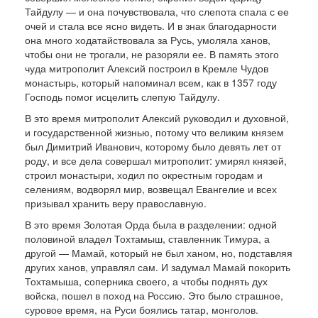
Тайдулу — и она почувствовала, что слепо­та спала с ее
очей и стала все ясно видеть. И в знак благодарности
она много ходатайствовала за Русь, умоляла ханов,
чтобы они не трогали, не разоряли ее. В память этого
чуда митрополит Алексий постро­ил в Кремле Чудов
монастырь, который напоминал всем, как в 1357 году
Господь помог ис­целить слепую Тайдулу.
В это время митрополит Алексий руководил и духовной,
и государственной жизнью, потому что великим князем
был Димитрий Иванович, которому было девять лет от
роду, и все дела совершал митрополит: умирял князей,
строил монастыри, ходил по окрестным городам и
селениям, водво­рял мир, возвещал Евангелие и всех
призывал хранить веру православную.
В это время Золотая Орда была в разделении: одной
половиной владел Тохтамыш, ставленник Тимура, а
другой — Мамай, который не был ха­ном, но, подставляя
других ханов, управлял сам. И задумал Мамай покорить
Тохтамыша, соперни­ка своего, а чтобы поднять дух
войска, пошел в поход на Россию. Это было страшное,
суровое вре­мя, на Руси боялись татар, монголов.