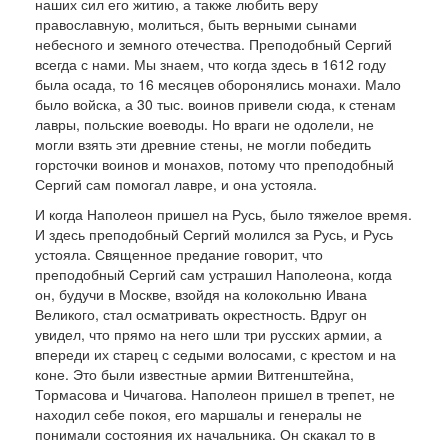
наших сил его житию, а также любить веру
православную, молиться, быть вер­ными сынами
небесного и земного отечества. Пре­подобный Сергий
всегда с нами. Мы знаем, что когда здесь в 1612 году
была осада, то 16 месяцев оборонялись монахи. Мало
было войска, а 30 ты­с. воинов привели сюда, к стенам
лав­ры, польские воеводы. Но враги не одолели, не
могли взять эти древние стены, не могли победить
горсточки вои­нов и монахов, потому что преподобный
Сергий сам помогал лавре, и она устояла.
И когда Наполеон пришел на Русь, было тяжелое время.
И здесь преподобный Сергий молился за Русь, и Русь
устояла. Священное преда­ние говорит, что
преподобный Сергий сам устрашил Напо­леона, когда
он, будучи в Москве, взойдя на коло­кольню Ивана
Великого, стал осматривать окрест­ность. Вдруг он
увидел, что прямо на него шли три русских армии, а
впереди их старец с седыми волосами, с крестом и на
коне. Это были извест­ные армии Витгенштейна,
Тормасова и Чичагова. Наполеон пришел в трепет, не
находил себе покоя, его маршалы и генералы не
понимали состояния их начальника. Он скакал то в