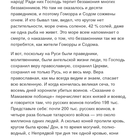
народ! Ради них Господь терпит беззако­ния многих
беззаконников. Но там не оказалось и десяти
праведников, и поэтому Гоморра и Содом сож­жены
огнем. И кто бывал там, видел, что кругом нет
растительности, море очень соленое, 42 % со­лей, даже
ни одна рыба не живет. Это море всем напоминает о
смерти, о наказании, о том, что беззаконники так же все
потребятся, как жители Го­морры и Содома.
И вот, поскольку на Руси были праведники,
молитвенники, были ангельской жизни лю­ди, то Господь
сохранил веру православную, сохра­нил Церкви,
сохранил не только Русь, но и весь мир. Вера
православная, как мы всегда видим и знаем, спасает
всю вселенную. И когда кончилась великая сеча, то
восемь дней хоронили убитых воинов. «Сказание о
Мамаевом побоище» перечисляет всех князей и воевод,
и говорится там, что русских воинов погибло 198 ты­с.
Представьте себе: почти 200 тыс. русских воинов, в
четыре раза больше татарского войска — это около
миллиона одних людей. А сколько коней пролили кровь,
кругом была кровь! Дон, в то время могучий, полно­
водный, с Непрядвой три дня тек одной кровью, ко­ни