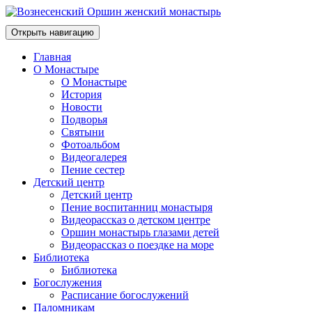
Открыть навигацию
Главная
О Монастыре
О Монастыре
История
Новости
Подворья
Святыни
Фотоальбом
Видеогалерея
Пение сестер
Детский центр
Детский центр
Пение воспитанниц монастыря
Видеорассказ о детском центре
Оршин монастырь глазами детей
Видеорассказ о поездке на море
Библиотека
Библиотека
Богослужения
Расписание богослужений
Паломникам