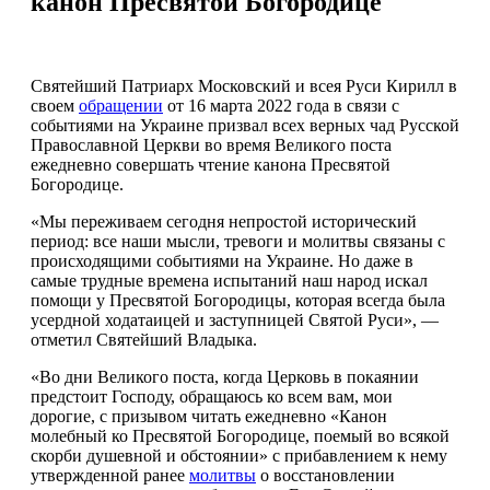
канон Пресвятой Богородице
Святейший Патриарх Московский и всея Руси Кирилл в
своем
обращении
от 16 марта 2022 года в связи с
событиями на Украине призвал всех верных чад Русской
Православной Церкви во время Великого поста
ежедневно совершать чтение канона Пресвятой
Богородице.
«Мы переживаем сегодня непростой исторический
период: все наши мысли, тревоги и молитвы связаны с
происходящими событиями на Украине. Но даже в
самые трудные времена испытаний наш народ искал
помощи у Пресвятой Богородицы, которая всегда была
усердной ходатаицей и заступницей Святой Руси», —
отметил Святейший Владыка.
«Во дни Великого поста, когда Церковь в покаянии
предстоит Господу, обращаюсь ко всем вам, мои
дорогие, с призывом читать ежедневно «Канон
молебный ко Пресвятой Богородице, поемый во всякой
скорби душевной и обстоянии» с прибавлением к нему
утвержденной ранее
молитвы
о восстановлении