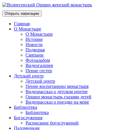
Открыть навигацию
Главная
О Монастыре
О Монастыре
История
Новости
Подворья
Святыни
Фотоальбом
Видеогалерея
Пение сестер
Детский центр
Детский центр
Пение воспитанниц монастыря
Видеорассказ о детском центре
Оршин монастырь глазами детей
Видеорассказ о поездке на море
Библиотека
Библиотека
Богослужения
Расписание богослужений
Паломникам