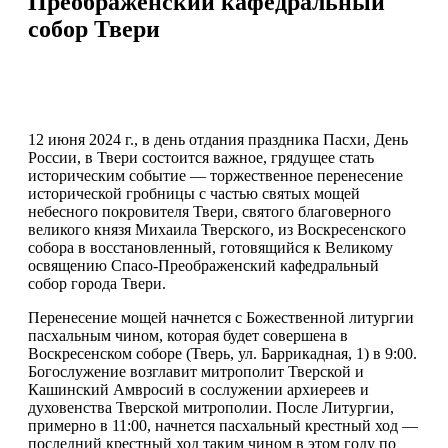
Преображенский кафедральный
собор Твери
12 июня 2024 г., в день отдания праздника Пасхи, День
России, в Твери состоится важное, грядущее стать
историческим событие — торжественное перенесение
исторической гробницы с частью святых мощей
небесного покровителя Твери, святого благоверного
великого князя Михаила Тверского, из Воскресенского
собора в восстановленный, готовящийся к Великому
освящению Спасо-Преображенский кафедральный
собор города Твери.
Перенесение мощей начнется с Божественной литургии
пасхальным чином, которая будет совершена в
Воскресенском соборе (Тверь, ул. Баррикадная, 1) в 9:00.
Богослужение возглавит митрополит Тверской и
Кашинский Амвросий в сослужении архиереев и
духовенства Тверской митрополии. После Литургии,
примерно в 11:00, начнется пасхальный крестный ход —
последний крестный ход таким чином в этом году по