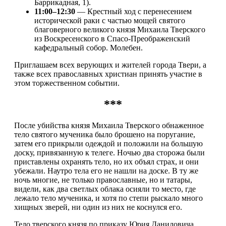
Баррикадная, 1).
11:00–12:30
— Крестный ход с перенесением
исторической раки с частью мощей святого
благоверного великого князя Михаила Тверского
из Воскресенского в Спасо-Преображенский
кафедральный собор. Молебен.
Приглашаем всех верующих и жителей города Твери, а
также всех православных христиан принять участие в
этом торжественном событии.
***
После убийства князя Михаила Тверского обнаженное
тело святого мученика было брошено на поругание,
затем его прикрыли одеждой и положили на большую
доску, привязанную к телеге. Ночью два сторожа были
приставлены охранять тело, но их объял страх, и они
убежали. Наутро тела его не нашли на доске. В ту же
ночь многие, не только православные, но и татары,
видели, как два светлых облака осияли то место, где
лежало тело мученика, и хотя по степи рыскало много
хищных зверей, ни один из них не коснулся его.
Тело тверского князя по приказу Юрия Даниловича