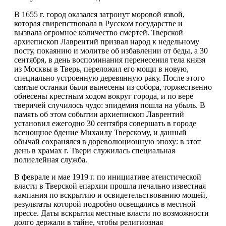
В 1655 г. город оказался затронут моровой язвой,
которая свирепствовала в Русском государстве и
вызвала огромное количество смертей. Тверской
архиепископ Лаврентий призвал народ к недельному
посту, покаянию и молитве об избавлении от беды, а 30
сентября, в день воспоминания перенесения тела князя
из Москвы в Тверь, переложил его мощи в новую,
специально устроенную деревянную раку. После этого
святые останки были вынесены из собора, торжественно
обнесены крестным ходом вокруг города, и по вере
тверичей случилось чудо: эпидемия пошла на убыль. В
память об этом событии архиепископ Лаврентий
установил ежегодно 30 сентября совершать в городе
всенощное бдение Михаилу Тверскому, и данный
обычай сохранялся в дореволюционную эпоху: в этот
день в храмах г. Твери служилась специальная
полиелейная служба.
В феврале и мае 1919 г. по инициативе атеистической
власти в Тверской епархии прошла печально известная
кампания по вскрытию и освидетельствованию мощей,
результаты которой подробно освещались в местной
прессе. Даты вскрытия местные власти по возможности
долго держали в тайне, чтобы религиозная