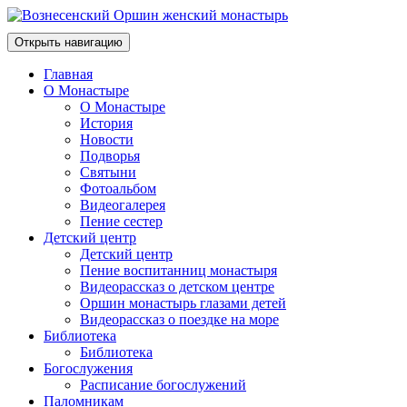
Открыть навигацию
Главная
О Монастыре
О Монастыре
История
Новости
Подворья
Святыни
Фотоальбом
Видеогалерея
Пение сестер
Детский центр
Детский центр
Пение воспитанниц монастыря
Видеорассказ о детском центре
Оршин монастырь глазами детей
Видеорассказ о поездке на море
Библиотека
Библиотека
Богослужения
Расписание богослужений
Паломникам