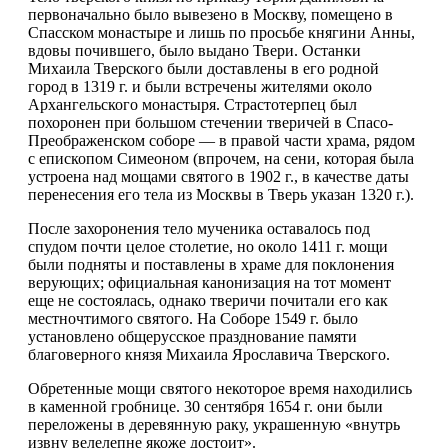
первоначально было вывезено в Москву, помещено в
Спасском монастыре и лишь по просьбе княгини Анны,
вдовы почившего, было выдано Твери. Останки
Михаила Тверского были доставлены в его родной
город в 1319 г. и были встречены жителями около
Архангельского монастыря. Страстотерпец был
похоронен при большом стечении тверичей в Спасо-
Преображенском соборе — в правой части храма, рядом
с епископом Симеоном (впрочем, на сени, которая была
устроена над мощами святого в 1902 г., в качестве даты
перенесения его тела из Москвы в Тверь указан 1320 г.).
После захоронения тело мученика оставалось под
спудом почти целое столетие, но около 1411 г. мощи
были подняты и поставлены в храме для поклонения
верующих; официальная канонизация на тот момент
еще не состоялась, однако тверичи почитали его как
местночтимого святого. На Соборе 1549 г. было
установлено общерусское празднование памяти
благоверного князя Михаила Ярославича Тверского.
Обретенные мощи святого некоторое время находились
в каменной гробнице. 30 сентября 1654 г. они были
переложены в деревянную раку, украшенную «внутрь
извну велелепне якоже достоит».