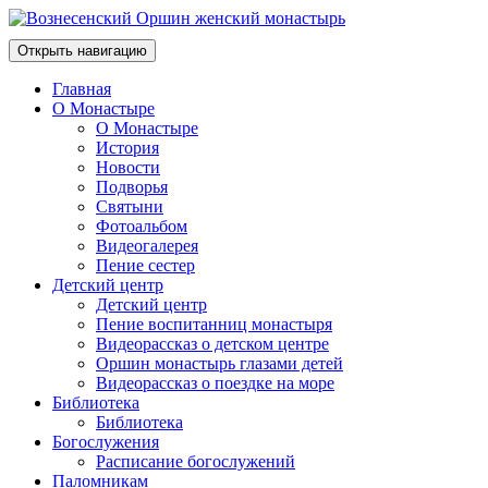
Открыть навигацию
Главная
О Монастыре
О Монастыре
История
Новости
Подворья
Святыни
Фотоальбом
Видеогалерея
Пение сестер
Детский центр
Детский центр
Пение воспитанниц монастыря
Видеорассказ о детском центре
Оршин монастырь глазами детей
Видеорассказ о поездке на море
Библиотека
Библиотека
Богослужения
Расписание богослужений
Паломникам