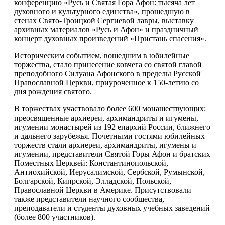
конференцию «Русь и Святая Гора Афон: тысяча лет
духовного и культурного единства», прошедшую в
стенах Свято-Троицкой Сергиевой лавры, выставку
архивных материалов «Русь и Афон» и праздничный
концерт духовных произведений «Пристань спасения».
Историческим событием, вошедшим в юбилейные
торжества, стало принесение ковчега со святой главой
преподобного Силуана Афонского в пределы Русской
Православной Церкви, приуроченное к 150-летию со
дня рождения святого.
В торжествах участвовало более 600 монашествующих:
преосвященные архиереи, архимандриты и игумены,
игумении монастырей из 192 епархий России, ближнего
и дальнего зарубежья. Почетными гостями юбилейных
торжеств стали архиереи, архимандриты, игумены и
игумении, представители Святой Горы Афон и братских
Поместных Церквей: Константинопольской,
Антиохийской, Иерусалимской, Сербской, Румынской,
Болгарской, Кипрской, Элладской, Польской,
Православной Церкви в Америке. Присутствовали
также представители научного сообщества,
преподаватели и студенты духовных учебных заведений
(более 800 участников).