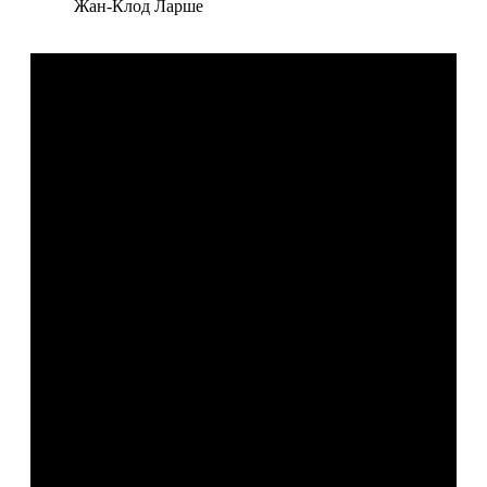
Жан-Клод Ларше