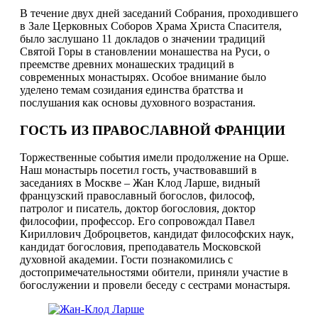
В течение двух дней заседаний Собрания, проходившего
в Зале Церковных Соборов Храма Христа Спасителя,
было заслушано 11 докладов о значении традиций
Святой Горы в становлении монашества на Руси, о
преемстве древних монашеских традиций в
современных монастырях. Особое внимание было
уделено темам созидания единства братства и
послушания как основы духовного возрастания.
ГОСТЬ ИЗ ПРАВОСЛАВНОЙ ФРАНЦИИ
Торжественные события имели продолжение на Орше.
Наш монастырь посетил гость, участвовавший в
заседаниях в Москве – Жан Клод Ларше, видный
французский православный богослов, философ,
патролог и писатель, доктор богословия, доктор
философии, профессор. Его сопровождал Павел
Кириллович Доброцветов, кандидат философских наук,
кандидат богословия, преподаватель Московской
духовной академии. Гости познакомились с
достопримечательностями обители, приняли участие в
богослужении и провели беседу с сестрами монастыря.