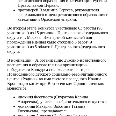
религиозного образования и катехизации Русской
Православной Церкви;
протоиерей Владимир Сергеев, руководителя
епархиального отдела религиозного образования и
катехизации Орловской епархии.
Во втором этапе Конкурса участвовало 63 работы (98
участников) из 15 регионов Центрального федерального
округа и г. Москвы. Экспертной комиссией для
прохождения в финал было отобрано 5 работ (9
участников) из 5 областей Центрального федерального
округа.
В номинации «За организацию духовно-нравственного
воспитания в образовательной организации»
победителем Конкурса стал коллектив авторов
Православного детского социально-реабилитационного
центра «Родник» во имя святого праведного Иоанна
Кронштадтского» при Вознесенском Оршине женском
монастыре:
инокиня Феогноста (Скуратова Карина
Андреевна), учитель изобразительного искусства;
монахиня Макария (Заботина Татьяна
Евгеньевна), преподаватель,
монахиня Алексия (Горбунова Татьяна