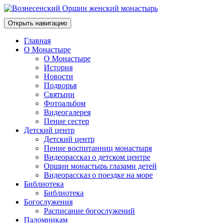
Открыть навигацию
Главная
О Монастыре
О Монастыре
История
Новости
Подворья
Святыни
Фотоальбом
Видеогалерея
Пение сестер
Детский центр
Детский центр
Пение воспитанниц монастыря
Видеорассказ о детском центре
Оршин монастырь глазами детей
Видеорассказ о поездке на море
Библиотека
Библиотека
Богослужения
Расписание богослужений
Паломникам