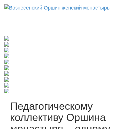
Откр
нави
Педагогическому
коллективу Оршина
монастыря – одному