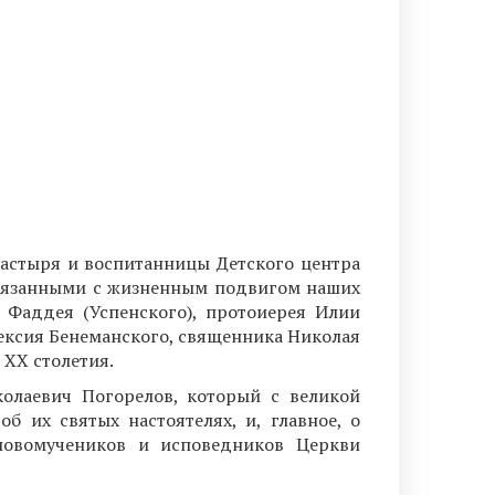
настыря и воспитанницы Детского центра
связанными с жизненным подвигом наших
 Фаддея (Успенского), протоиерея Илии
ексия Бенеманского, священника Николая
 XX столетия.
олаевич Погорелов, который с великой
б их святых настоятелях, и, главное, о
новомучеников и исповедников Церкви