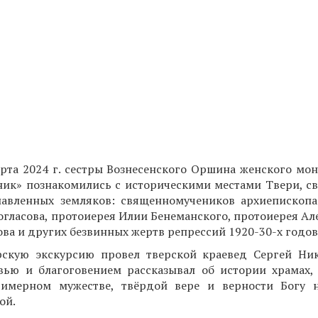
рта 2024 г. сестры Вознесенского Оршина женского мо
ник» познакомились с историческими местами Твери, 
лавленных земляков: священномучеников архиепископа
гласова, протоиерея Илии Бенеманского, протоиерея Ал
ва и других безвинных жертв репрессий 1920-30-х годов
рскую экскурсию провел тверской краевед Сергей Ник
ью и благоговением рассказывал об истории храмах, о
римерном мужестве, твёрдой вере и верности Богу 
ой.