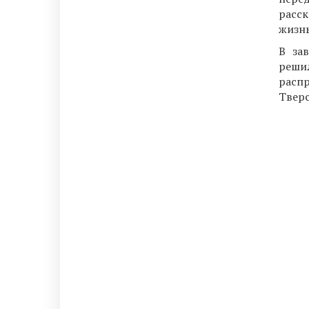
расск
жизнь
В за
реши
расп
Тверс