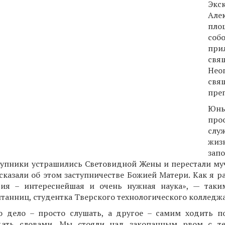
Экс
Але
пло
со
пр
свя
Нео
св
пре
Юны
про
слу
жи
зап
тупники устрашились Световидной Жены и перестали му
сказали об этом заступничестве Божией Матери. Как я рад
рия – интереснейшая и очень нужная наука», — так
танниц, студентка Тверского технологического колледжа
о дело – просто слушать, а другое – самим ходить п
дать словами. Мы стояли над закопанным рвом с те