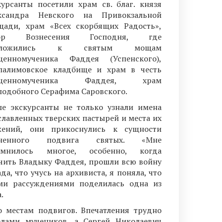
курсанты посетили храм св. благ. князя
ксандра Невского на Привокзальной
щади, храм «Всех скорбящих Радость»,
бор Вознесения Господня, где
иложились к святым мощам
щенномученика Фаддея (Успенского),
палимовское кладбище и храм в честь
ященномученика Фаддея, храм
подобного Серафима Саровского.
е экскурсанты не только узнали имена
славленных тверских пастырей и места их
жений, они прикоснулись к сущности
зненного подвига святых. «Мне
омнилось многое, особенно, когда
чить Владыку Фаддея, прошли всю войну
а, что учусь на архивиста, я поняла, что
ими рассуждениями поделилась одна из
.
о местам подвигов. Впечатления трудно
лами мучеников, а Сергей Николаевич