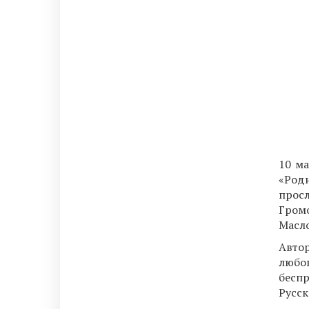
10 ма
«Род
прос
Громо
Масло
Авто
любов
бесп
Русск