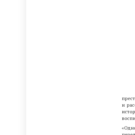
прес
и рас
исто
воспи
«Одн
пере