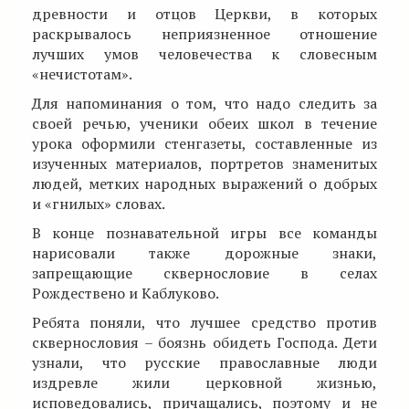
древности и отцов Церкви, в которых
раскрывалось неприязненное отношение
лучших умов человечества к словесным
«нечистотам».
Для напоминания о том, что надо следить за
своей речью, ученики обеих школ в течение
урока оформили стенгазеты, составленные из
изученных материалов, портретов знаменитых
людей, метких народных выражений о добрых
и «гнилых» словах.
В конце познавательной игры все команды
нарисовали также дорожные знаки,
запрещающие сквернословие в селах
Рождествено и Каблуково.
Ребята поняли, что лучшее средство против
сквернословия – боязнь обидеть Господа. Дети
узнали, что русские православные люди
издревле жили церковной жизнью,
исповедовались, причащались, поэтому и не