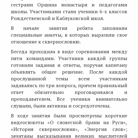
сестрами Оршина монастыря и педагогами
школы. Участниками стали ученики 6-х классов
Рождественской и Каблуковской школ.
В начале занятия ребята заполнили
специальные анкеты, в которых выразили свое
отношение к сквернословию.
Беседа проходила в виде соревнования между
пяти командами. Участники каждой группы
готовили задания и ответы, поручая капитану
объявлять общее решение. После каждой
прослушанной темы всем участникам
задавались по три вопроса, причем правильный
ответ обязательно проговаривался и
преподавателем. Все ученики внимательно
слушали, были активны и сосредоточены.
В ходе занятия были просмотрены короткие
видеосюжеты «О словесной брани на Руси»,
«История сквернословия», «Энергия слов»;
зачитаны высказывания великих мыслителей