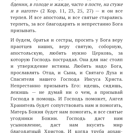
бдении, в голоде и жажде, часто в посте, на стуже
и в наготе»
(2 Кор. 11, 23, 25, 27) — и он все
терпел. И все апостолы, и все святые старались
терпеть, за все благодарить и непрестанно Бога
призывать.
И будем, братья и сестры, просить у Бога веру
праотцев наших, веру святую, соборную,
апостоль­скую, любить нужно Церковь, за
которую Господь пострадал. Она для нас столп
и утверждение истины. Любить надо Бога,
прославлять Отца, и Сына, и Святаго Духа и
Спасителя нашего Господа Иисуса Христа.
Непрестанно призывать Его: идешь, сидишь,
лежишь — не думай ни о чем, а призывай
Господа в помощь. И Господь поможет, Ангел
Хранитель будет сопутствовать нам и помогать,
Матерь Божия будет нам помогать, и все святые
угодники Божии. Господь даст нам
усыновление, даст нам вкусить мир
благодатный Христов. И когда труба архан­