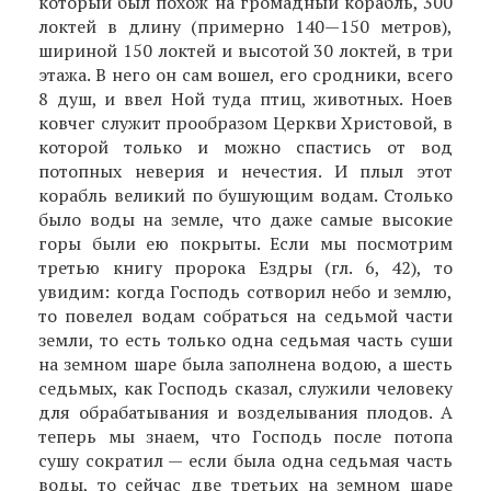
который был похож на громадный корабль, 300
локтей в длину (примерно 140—150 метров),
шириной 150 локтей и высотой 30 локтей, в три
этажа. В него он сам вошел, его сродники, всего
8 душ, и ввел Ной туда птиц, животных. Ноев
ковчег служит прообразом Церкви Христовой, в
которой только и можно спастись от вод
потопных неверия и нечестия. И плыл этот
корабль великий по бушующим водам. Столько
было воды на земле, что даже самые высокие
горы были ею покрыты. Если мы посмотрим
третью книгу пророка Ездры (гл. 6, 42), то
увидим: когда Господь сотворил небо и землю,
то повелел водам собраться на седьмой части
земли, то есть только одна седьмая часть суши
на земном шаре была заполнена водою, а шесть
седьмых, как Господь сказал, служили человеку
для обрабатывания и возделывания плодов. А
теперь мы знаем, что Господь после потопа
сушу сократил — если была одна седьмая часть
воды, то сейчас две третьих на земном шаре