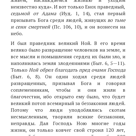
живем, наслаждаемся жизнью и уходим
неизвестно куда». И вот только Енох праведный,
седьмой от Адама
(Иуд. 1, 14), стал первый
призывать Бога среди людей, живущих
во тьме
и сени смертней
(Пс. 106, 10), и он вознесен на
небо.
И был праведник великий Ной. В его время
велико было развращение человеков на земле, и
все мысли и помышления сердец их были зло, и
наполнилась земля злодеяниями (Быт. 6, 5—11).
Только
Ной обрел благодать пред очами Господа
(Быт. 6, 8). Он один ходил среди людей
развращенных, призы­вал Бога и говорил
соплеменникам, чтобы и они жили в
благочестии, ибо открыто ему было, что будет
великий потоп всемирный за беззакония людей.
Потому что люди уподоблялись скотам
несмысленным, творили всякие беззакония,
неправ­ды. Дал Господь Ною многие годы
жизни, он только ковчег свой строил 120 лет,