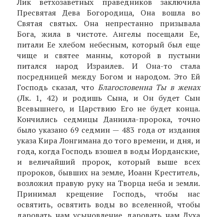
Лик ветхозаветных праведников заключила
Пресвятая Дева Богородица, Она вошла во
Святая святых. Она непрестанно призывала
Бога, жила в чистоте. Ангелы посещали Ее,
питали Ее хлебом небесным, который был еще
чище и святее манны, которой в пустыни
питался народ Израилев. И Она-то стала
посредницей между Богом и народом. Это Ей
Господь сказал, что
Благословенна Ты в женах
(Лк. 1, 42) и родишь Сына, и Он будет Сын
Всевышнего, и Царствию Его не будет конца.
Кончились седмицы Даниила-пророка, точно
было указано 69 седмин — 483 года от издания
указа Кира Лонгимана до того времени, и дня, и
года, когда Господь взошел в воды Иорданские,
и величайший пророк, который выше всех
пророков, бывших на земле, Иоанн Креститель,
возложил правую руку на Творца неба и земли.
Принимал крещение Господь, чтобы нас
освятить, освятить воды во вселенной, чтобы
даровать нам усыновление, даровать нам Духа