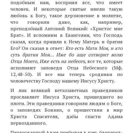
подобным нам, восприял все, что имеет
человек. И некоторые святые имели такую
любовь к Богу, такое дерзновение в молитве,
что говорили даже, как, например,
преподобный Антоний Великий: «Христос мне
Брат». И вспомним в Евангелии, что Господь
сказал, когда пришли к Нему Матерь и братия
Его? Он сказал в ответ:
Кто есть Мати Моя, и кто
суть братия Моя… Иже бо аще сотворит волю
Отца Моего, Иже есть на небесех
, все те, которые
исполняют заповеди Отца Небесного (Мф.
12,48-50). И все мы теперь сродники по
человечеству Господу нашему Иисусу Христу.
И лик великий ветхозаветных праведников
прос­лавляет Иисуса Христа, пришедшего во
плоти. Эти праведники говорили людям о Боге,
о заповедях Божиих, о пришествии в мир
Христа Спасителя, дабы спасти Адама
первозданного.
Первозданный Адам пребывал в раю, блаженст­