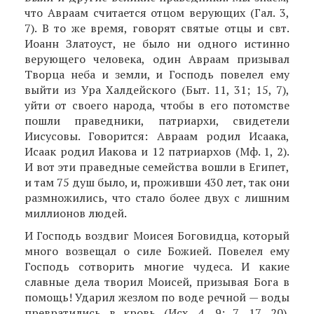
что Авраам считается отцом верующих (Гал. 3,
7). В то же время, говорят святые отцы и свт.
Иоанн Златоуст, не было ни одного истинно
верующего человека, один Авраам призывал
Творца неба и земли, и Господь повелел ему
выйти из Ура Халдейского (Быт. 11, 31; 15, 7),
уйти от своего народа, чтобы в его потомстве
пошли праведники, патриархи, свидетели
Иисусовы. Говорится: Авраам родил Исаака,
Исаак родил Иакова и 12 патриархов (Мф. 1, 2).
И вот эти праведные семейства вошли в Египет,
и там 75 душ было, и, проживши 430 лет, так они
размножились, что стало более двух с лишним
миллионов людей.
И Господь воздвиг Моисея Боговидца, который
много возвещал о силе Божией. Повелел ему
Господь сотворить многие чудеса. И какие
славные дела творил Моисей, призывая Бога в
помощь! Ударил жезлом по воде речной — воды
превратились в кровь (Исх. 4, 9; 7, 17, 20).