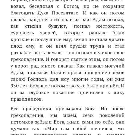
вовал, беседовал с Богом, но не сохранил
благодать Духа Пресвятаго. И как он потом
плакал, когда его изгнали из рая! Адам познал,
как стихии бушуют, познал жестокость,
суровость зверей, которые рань­ше были
кроткие и послушные ему; земля не стала давать
плод ему, и он взял орудия труда и стал
разрабатывать землю — он познал великое свое
грехопадение. И говорят святые отцы, он потом
у ворот рад много плакал. Как плакал могучий
Адам, призывая Бога и прося прощение грехов
своих! Господь дал ему многие годы, он жил
930 лет, большое потомство уже было при нём. И
он за глубокое покаяние причислен к лику
праведников.
Все праведники призывали Бога. Но после
грехопадения, мы знаем, семь поколений
потомков забыли Бога, жили сами по себе, они
думали так: «Мир сам собой появился, мы