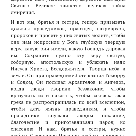
Святаго. Великое таинство, великая тайна
смирения.
И вот мы, братья и сестры, теперь призывать
должны праведников, праотцев, патриархов,
проро­ков и просить у них святых молитв, чтобы
они нам испросили у Бога глубокую твердую
веру, какую они имели, какую Господь даровал
им. Сохранить нужно эту веру святую,
соборную, апостольскую и ублажать надо
Иисуса Христа, Вседержителя, Твор­ца неба и
земли. Он при праведнике Лоте казнил Гоморру
и Содом, Он посылал Архангелов и Ангелов,
когда люди творили беззаконие, чтобы
вразумить их и наказать, чтобы закваска злая
греха не распространилась по всей вселенной,
чтобы дать жизнь праведникам, и чтобы
праведники внушали людям покаяние,
благочестие и приготавливали народ ко
спасению. И нам, братья и сестры, нужно
любить Священное Писание, любить пророков,