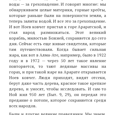
воды — за грехопадение. И говорят многие: мы
обнаруживаем целые материки, горные хребты,
которые раньше были на поверхности земли, а
теперь залиты водой. И все это за грехопадение.
И вот Ноев ковчег пристал к горе Араратской, и
стал народ размножаться. Этот великий
корабль, милостью Божией, сохраняется до сего
дня. Сейчас есть еще живые свидетели, которые
там путешествовали. Когда бывает сильная
жара, как вот в Алма-Ате, например, было в 1922
году и в 1972 — через 50 лет такое явление
повторяется, то тают ледяные массивы на
горах, и при такой жаре на Арарате открывается
Ноев ковчег. Люди прихо­дят, видят отсеки,
берут даже часть дерева, красное такое крепкое
дерево, и уносят, чтобы исследовать. И сам-то
Ной жил 950 лет (Быт. 9, 29), он передал это
предание о потопе, которое сохраняется среди
всех народов.
Были и другие великие праведники. Мы знаем,