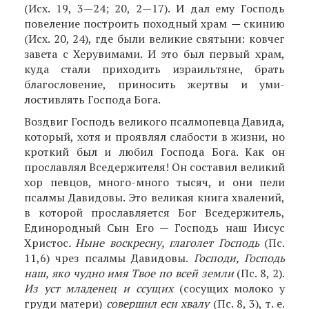
(Исх. 19, 3—24; 20, 2—17). И дал ему Господь
повеление построить походный храм
—
скинию
(Исх. 20, 24), где были великие святыни: ковчег
завета с Херувимами. И это был первый храм,
куда стали приходить израильтяне, брать
благословение, приносить жертвы и уми­
лостивлять Господа Бога.
Воздвиг Господь великого псалмопевца Давида,
который, хотя и проявлял слабости в жизни, но
кроткий был и любил Господа Бога. Как он
прославлял Вседержителя! Он составил великий
хор певцов, много-много тысяч, и они пели
псалмы Давидовы. Это великая книга хвалений,
в которой прославляется Бог Вседержитель,
Единородный Сын Его — Господь наш Иисус
Христос
. Ныне воскресну, глаголет Господь
(Пс.
11,6) чрез псалмы Давидо­вы.
Господи, Господь
наш, яко чудно имя Твое по всей земли
(Пс. 8, 2).
Из уст младенец и ссущих
(сосущих молоко у
груди матери)
совершил еси хвалу
(Пс. 8, 3), т. е.