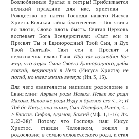
Возлюбленные братья и сестры! Приближается
великий праздник для нас, христиан —
Рождество по плоти Господа нашего Иисуса
Христа. Великая тайна благочестия — Бог явися
во плоти, Слово плоть бысть. Святая Церковь
воспевает Бога Вседержителя: «Свят еси и
Пресвят Ты и Едино­родный Твой Сын, и Дух
Твой Снятый». Свят еси и Пресвят и
великолепна слава Твоя.
Ибо так возлюбил Бог
мир, что отдал Сына Своего Едино­родного, дабы
всякий, верующий в Него
(Иисуса Христа)
не
погиб, но имел жизнь вечную
(Ин. 3, 15).
Для чего евангелисты написали родословие в
Евангелии:
Авраам роди Исаака. Исаак же роди
Иакова. Иаков же роди Иуду и братию его <…>; И
Той бе Иисус, яко мним, Сын Иосифов, Илиев, <…
> Еносов, Сифов, Адамов, Божий
(Мф. 1,1-16; Лк.
3,23-38)? Потому что Господь наш Иисус
Христос, ставши Человеком, вошел в
родословие, в семью человеческого рода, и стал