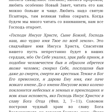
любить особенно Новый Завет, читать его как
можно больше и чаще. Любить надо святую
Псалтирь, там великая тайна сокрыта. Когда
будем мы много читать со вниманием, нам все
Господь откроет.
«Господи Иисусе Христе, Сыне Божий, Господь
наш, яко чудно имя Твое по всей земли».
Это
сладчайшее имя Иисуса Христа, Спасителя
нашего пусть непрестанно будет в наших
сердцах, ибо
Он Себе умалил, зрак раба приим, в
подобии человечестем быв и образом обретеся
якоже человек; смирил Себе, послушлив быв
даже до смерти, смерти же крестныя. Темже и Бог
Его превознссе, и дарова Ему имя, еже паче
всякаго имене. Да о имени Иисусове всяко колено
поклонится небесных и земных и пре­исподних и
всяк язык исповесть, яко Господь Иисус Христос в
славу Бога Отца
(Флп. 2, 7—11). Соломон
построил чудный храм во славу Бога