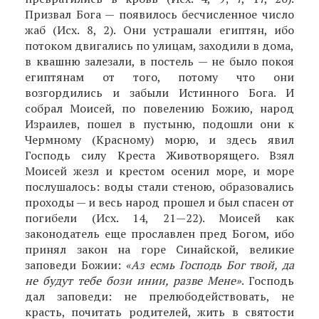
Призвал Бога — появилось бесчисленное число
жаб (Исх. 8, 2). Они устрашали египтян, ибо
потоком двигались по улицам, заходили в дома,
в квашню залезали, в постель — не было покоя
египтянам от того, потому что они
возгордились и забыли Истинного Бога. И
собрал Моисей, по повелению Божию, народ
Израилев, пошел в пустыню, подошли они к
Чермному (Красному) морю, и здесь явил
Господь силу Креста Животворящего. Взял
Моисей жезл и крестом осенил море, и море
послушалось: воды стали стеною, образовались
проходы — и весь народ прошел и был спасен от
погибели (Исх. 14, 21—22). Моисей как
законодатель еще прославлен пред Богом, ибо
принял закон на горе Синайской, великие
заповеди Божии:
«Аз есмь Господь Бог твой, да
не будут тебе бози инии, разве Мене»
. Господь
дал заповеди: не прелюбодействовать, не
красть, почитать родите­лей, жить в святости