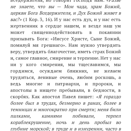
Вседержителя, но говорит Господь нам:
«Разве
не знаете, что вы — Мои чада, храм Божий,
церкви Бога Вседержителя, и Дух Божий живет в
вас?»
(1 Кор. 3, 16). И у нас есть дух, и у нас есть
жертвенник в сердце нашем, и везде наш ум
может священнодействовать в покаянии
призывать Бога: «Иисусе Христе, Сыне Божий,
помилуй мя грешнаго». Нам нужно утвердить
веру, утвердить благочестие, иметь страх Божий
и, самое главное, смирение и терпение. Нет у нас
ни у кого смирения, мы тщеславимся, мы
гордимся, осуждаем ближних, не желаем
трудиться, ленивые очень, любим рос­кошь, а
ведь многие и патриархи, и пророки, и
апостолы в нищете пребывали, в бедности, в
скорбях. Как апостол Павел пишет:
«Я гораздо
более был в трудах, безмерно в ранах, более в
темницах и многократно при смерти; меня били
палками, камнями побивали, терпел
кораблекрушение, ночь и день пробыл во
глубине морской; в труде и в изнурении, часто в