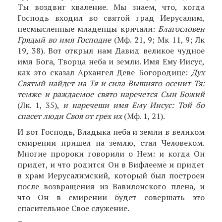
Ты воздвиг хваление. Мы знаем, что, когда
Господь входил во святой град Иерусалим,
несмысленные младенцы кричали:
Бла­гословен
Грядый во имя Господне
(Мф. 21, 9; Мк 11, 9; Лк
19, 38). Вот открыл нам Давид великое чудное
имя Бога, Творца неба и земли. Имя Ему Иисус,
как это сказал Архангел Деве Богородице:
Дух
Святый найдет на Тя и сила Вышняго осенит Тя:
темже и раждаемое свято наречется Сын Божий
(Лк. 1, 35),
и наречеши имя Ему Иисус: Той бо
спасет люди Своя от грех их
(Мф. 1, 21).
И вот Господь, Владыка неба и земли в великом
смирении пришел на землю, стал Человеком.
Многие пророки говорили о Нем: и когда Он
придет, и что родится Он в Вифлееме и придет
в храм Иеру­салимский, который был построен
после возвра­щения из Вавилонского плена, и
что Он в смирении будет совершать это
спасительное Свое служение.