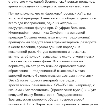
отсутствие у холодной Вознесенской церкви приделов,
время упразднения которых остается неизвестным.
Примечательно, что от фресковой росписи XVI в. на
алтарной преграде Вознесенского собора сохранилось
всего два изображения, одно из которых —
полуутраченная фигура прп. Онуфрия Великого.
Иконография пустынника Онуфрия на алтарной
преграде Оршина монастыря вполне традиционна:
преподобный представлен в трёхчетвертном развороте
в жесте моления, с узкой длинной бородой, в
поколенной ризе. Фигура плоскостна и несколько
вытянута, её колорит выдержан в охристо-коричневых
тонах на серо-синем фоне. Вся композиция по
периметру имеет растительное орнаментальное
обрамление — традиционный вьюнковый мотив
широкой рамы с 4-лепестковыми цветами и листьями.
Это сближает фреску алтарной преграды с
ярославскими памятниками XVI—XVII вв., например, с
иконами «Благовещение» (Ярославский музей) и «Лука,
пишущий икону Богоматери» (Государственная
Третьяковская галерея), обе датируются второй
половиной XVI в. Характерно, что орнаментальная рама