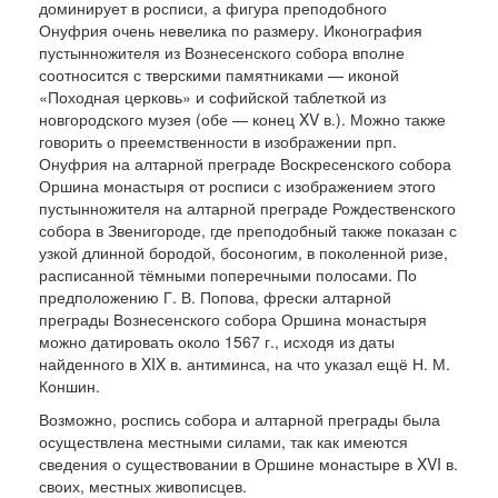
доминирует в росписи, а фигура преподобного
Онуфрия очень невелика по размеру. Иконография
пустынножителя из Вознесенского собора вполне
соотносится с тверскими памятниками — иконой
«Походная церковь» и софийской таблеткой из
новгородского музея (обе — конец XV в.). Можно также
говорить о преемственности в изображении прп.
Онуфрия на алтарной преграде Воскресенского собора
Оршина монастыря от росписи с изображением этого
пустынножителя на алтарной преграде Рождественского
собора в Звенигороде, где преподобный также показан с
узкой длинной бородой, босоногим, в поколенной ризе,
расписанной тёмными поперечными полосами. По
предположению Г. В. Попова, фрески алтарной
преграды Вознесенского собора Оршина монастыря
можно датировать около 1567 г., исходя из даты
найденного в XIX в. антиминса, на что указал ещё Н. М.
Коншин.
Возможно, роспись собора и алтарной преграды была
осуществлена местными силами, так как имеются
сведения о существовании в Оршине монастыре в XVI в.
своих, местных живописцев.