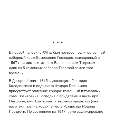
* * *
В первой половине XVI в. был построен величественный
соборный храм Вознесения Господня, освященный в
1567 г. самим святителем Варсонофием Тверским —
один из 5 каменных соборов Тверской земли того
времени.
В Дозорной книге 1615 г. дозорщика Григория
Калединского и подъячего Федора Посникова
присутствует описание собора: каменный пятиглавый
храм Вознесения Господня с приделами в честь прп.
Онуфрия, вмч. Екатерины и верхним приделом («на
палатех», т.е. на хорах) в честь Рождества Иоанна
Предтечи. По состоянию на 1847 г. уже зафиксировано