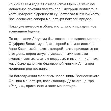
25 июня 2024 года в Вознесенском Оршине женском
монастыре почтили память прп. Онуфрия Великого, в
честь которого в древности существовал в южной части
Вознесенского собора монастыря боковой придел.
Накануне вечером в обители отслужили праздничное
всенощное бдение.
По окончании Литургии был совершено славление прп.
Онуфрию Великому и благоверной княгине-инокине
Анне Кашинской, память которой также приходится на
этот день, перед искусно украшенными цветами
иконами святых, а затем поздравили именинниц – тех,
кому было дано имя благоверной княгини Анны при
крещении или постриге.
На богослужении молились насельницы Вознесенского
Оршина монастыря, воспитанницы Детского центра
«Родник», прихожане и гости монастыря.