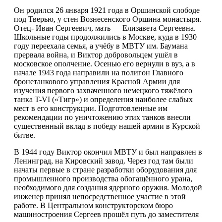
Он родился 26 января 1921 года в Оршинской слободе
под Тверью, у стен Вознесенского Оршина монастыря.
Отец- Иван Сергеевич, мать — Елизавета Сергеевна.
Школьные годы продолжились в Москве, куда в 1930
году переехала семья, а учёбу в МВТУ им. Баумана
прервала война, и Виктор добровольцем ушёл в
московское ополчение. Осенью его вернули в вуз, а в
начале 1943 года направили на полигон Главного
бронетанкового управления Красной Армии для
изучения первого захваченного немецкого тяжёлого
танка T-VI («Тигр») и определения наиболее слабых
мест в его конструкции. Подготовленные им
рекомендации по уничтожению этих танков внесли
существенный вклад в победу нашей армии в Курской
битве.
В 1944 году Виктор окончил МВТУ и был направлен в
Ленинград, на Кировский завод. Через год там были
начаты первые в стране разработки оборудования для
промышленного производства обогащённого урана,
необходимого для создания ядерного оружия. Молодой
инженер принял непосредственное участие в этой
работе. В Центральном конструкторском бюро
машиностроения Сергеев прошёл путь до заместителя