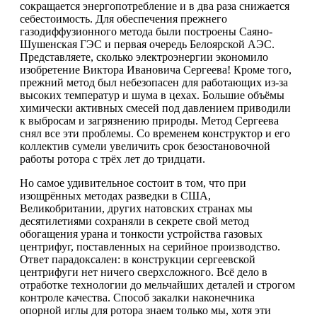
сокращается энергопотребление и в два раза снижается
себестоимость. Для обеспечения прежнего
газодиффузионного метода были построены Саяно-
Шушенская ГЭС и первая очередь Белоярской АЭС.
Представляете, сколько электроэнергии экономило
изобретение Виктора Ивановича Сергеева! Кроме того,
прежний метод был небезопасен для работающих из-за
высоких температур и шума в цехах. Большие объёмы
химически активных смесей под давлением приводили
к выбросам и загрязнению природы. Метод Сергеева
снял все эти проблемы. Со временем конструктор и его
коллектив сумели увеличить срок безостановочной
работы ротора с трёх лет до тридцати.
Но самое удивительное состоит в том, что при
изощрённых методах разведки в США,
Великобритании, других натовских странах мы
десятилетиями сохраняли в секрете свой метод
обогащения урана и тонкости устройства газовых
центрифуг, поставленных на серийное производство.
Ответ парадоксален: в конструкции сергеевской
центрифуги нет ничего сверхсложного. Всё дело в
отработке технологии до мельчайших деталей и строгом
контроле качества. Способ закалки наконечника
опорной иглы для ротора знаем только мы, хотя эти