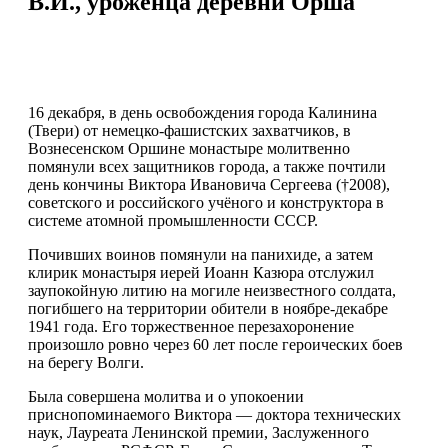
В.И., уроженца деревни Орша
16 декабря, в день освобождения города Калинина
(Твери) от немецко-фашистских захватчиков, в
Вознесенском Оршине монастыре молитвенно
помянули всех защитников города, а также почтили
день кончины Виктора Ивановича Сергеева (†2008),
советского и российского учёного и конструктора в
системе атомной промышленности СССР.
Почивших воинов помянули на панихиде, а затем
клирик монастыря иерей Иоанн Казюра отслужил
заупокойную литию на могиле неизвестного солдата,
погибшего на территории обители в ноябре-декабре
1941 года. Его торжественное перезахоронение
произошло ровно через 60 лет после героических боев
на берегу Волги.
Была совершена молитва и о упокоении
приснопоминаемого Виктора — доктора технических
наук, Лауреата Ленинской премии, Заслуженного