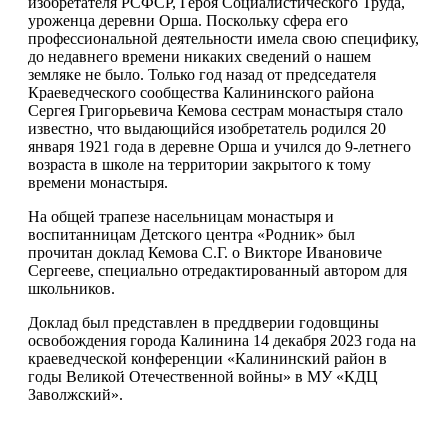
изобретателя РСФСР, Героя Социалистического Труда,
уроженца деревни Орша. Поскольку сфера его
профессиональной деятельности имела свою специфику,
до недавнего времени никаких сведений о нашем
земляке не было. Только год назад от председателя
Краеведческого сообщества Калининского района
Сергея Григорьевича Кемова сестрам монастыря стало
известно, что выдающийся изобретатель родился 20
января 1921 года в деревне Орша и учился до 9-летнего
возраста в школе на территории закрытого к тому
времени монастыря.
На общей трапезе насельницам монастыря и
воспитанницам Детского центра «Родник» был
прочитан доклад Кемова С.Г. о Викторе Ивановиче
Сергееве, специально отредактированный автором для
школьников.
Доклад был представлен в преддверии годовщины
освобождения города Калинина 14 декабря 2023 года на
краеведческой конференции «Калининский район в
годы Великой Отечественной войны» в МУ «КДЦ
Заволжский».