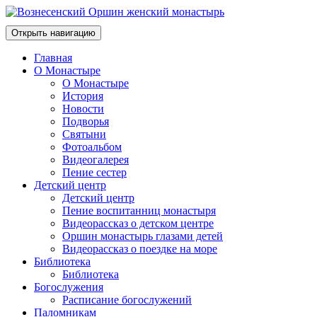
Открыть навигацию
Главная
О Монастыре
О Монастыре
История
Новости
Подворья
Святыни
Фотоальбом
Видеогалерея
Пение сестер
Детский центр
Детский центр
Пение воспитанниц монастыря
Видеорассказ о детском центре
Оршин монастырь глазами детей
Видеорассказ о поездке на море
Библиотека
Библиотека
Богослужения
Расписание богослужений
Паломникам