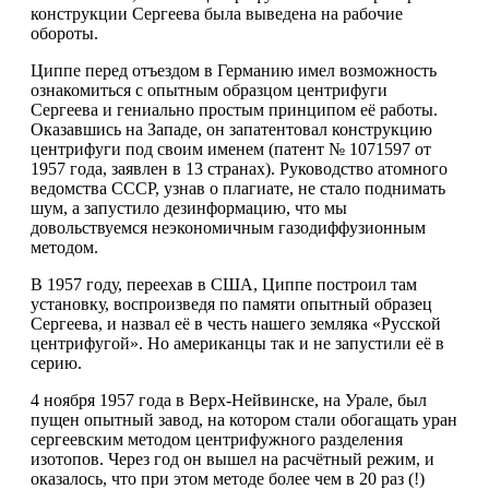
конструкции Сергеева была выведена на рабочие
обороты.
Циппе перед отъездом в Германию имел возможность
ознакомиться с опытным образцом центрифуги
Сергеева и гениально простым принципом её работы.
Оказавшись на Западе, он запатентовал конструкцию
центрифуги под своим именем (патент № 1071597 от
1957 года, заявлен в 13 странах). Руководство атомного
ведомства СССР, узнав о плагиате, не стало поднимать
шум, а запустило дезинформацию, что мы
довольствуемся неэкономичным газодиффузионным
методом.
В 1957 году, переехав в США, Циппе построил там
установку, воспроизведя по памяти опытный образец
Сергеева, и назвал её в честь нашего земляка «Русской
центрифугой». Но американцы так и не запустили её в
серию.
4 ноября 1957 года в Верх-Нейвинске, на Урале, был
пущен опытный завод, на котором стали обогащать уран
сергеевским методом центрифужного разделения
изотопов. Через год он вышел на расчётный режим, и
оказалось, что при этом методе более чем в 20 раз (!)