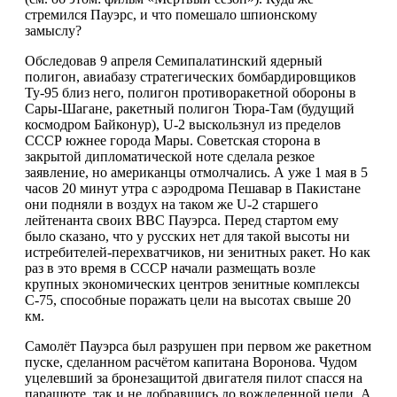
стремился Пауэрс, и что помешало шпионскому
замыслу?
Обследовав 9 апреля Семипалатинский ядерный
полигон, авиабазу стратегических бомбардировщиков
Ту-95 близ него, полигон противоракетной обороны в
Сары-Шагане, ракетный полигон Тюра-Там (будущий
космодром Байконур), U-2 выскользнул из пределов
СССР южнее города Мары. Советская сторона в
закрытой дипломатической ноте сделала резкое
заявление, но американцы отмолчались. А уже 1 мая в 5
часов 20 минут утра с аэродрома Пешавар в Пакистане
они подняли в воздух на таком же U-2 старшего
лейтенанта своих ВВС Пауэрса. Перед стартом ему
было сказано, что у русских нет для такой высоты ни
истребителей-перехватчиков, ни зенитных ракет. Но как
раз в это время в СССР начали размещать возле
крупных экономических центров зенитные комплексы
С-75, способные поражать цели на высотах свыше 20
км.
Самолёт Пауэрса был разрушен при первом же ракетном
пуске, сделанном расчётом капитана Воронова. Чудом
уцелевший за бронезащитой двигателя пилот спасся на
парашюте, так и не добравшись до вожделенной цели. А