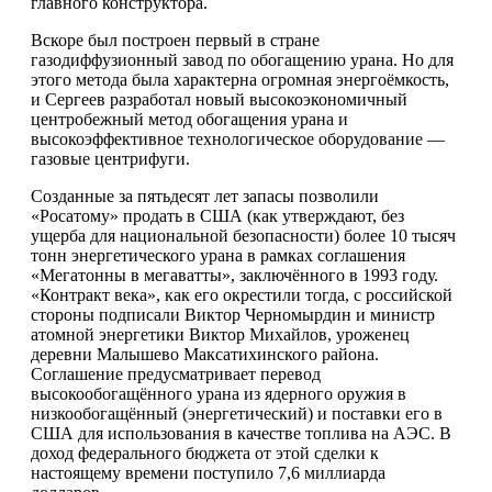
главного конструктора.
Вскоре был построен первый в стране
газодиффузионный завод по обогащению урана. Но для
этого метода была характерна огромная энергоёмкость,
и Сергеев разработал новый высокоэкономичный
центробежный метод обогащения урана и
высокоэффективное технологическое оборудование —
газовые центрифуги.
Созданные за пятьдесят лет запасы позволили
«Росатому» продать в США (как утверждают, без
ущерба для национальной безопасности) более 10 тысяч
тонн энергетического урана в рамках соглашения
«Мегатонны в мегаватты», заключённого в 1993 году.
«Контракт века», как его окрестили тогда, с российской
стороны подписали Виктор Черномырдин и министр
атомной энергетики Виктор Михайлов, уроженец
деревни Малышево Максатихинского района.
Соглашение предусматривает перевод
высокообогащённого урана из ядерного оружия в
низкообогащённый (энергетический) и поставки его в
США для использования в качестве топлива на АЭС. В
доход федерального бюджета от этой сделки к
настоящему времени поступило 7,6 миллиарда