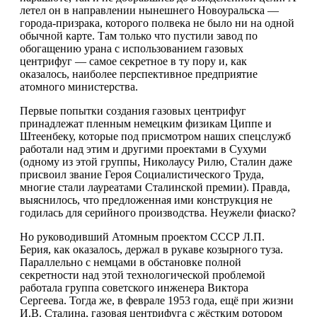
летел он в направлении нынешнего Новоуральска —
города-призрака, которого полвека не было ни на одной
обычной карте. Там только что пустили завод по
обогащению урана с использованием газовых
центрифуг — самое секретное в ту пору и, как
оказалось, наиболее перспективное предприятие
атомного министерства.
Первые попытки создания газовых центрифуг
принадлежат пленным немецким физикам Циппе и
Штеенбеку, которые под присмотром наших спецслужб
работали над этим и другими проектами в Сухуми
(одному из этой группы, Николаусу Рилю, Сталин даже
присвоил звание Героя Социалистического Труда,
многие стали лауреатами Сталинской премии). Правда,
выяснилось, что предложенная ими конструкция не
годилась для серийного производства. Неужели фиаско?
Но руководивший Атомным проектом СССР Л.П.
Берия, как оказалось, держал в рукаве козырного туза.
Параллельно с немцами в обстановке полной
секретности над этой технологической проблемой
работала группа советского инженера Виктора
Сергеева. Тогда же, в феврале 1953 года, ещё при жизни
И.В. Сталина, газовая центрифуга с жёстким ротором