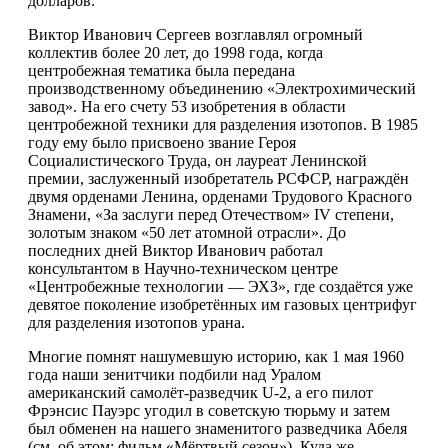
долларов.
Виктор Иванович Сергеев возглавлял огромный
коллектив более 20 лет, до 1998 года, когда
центробежная тематика была передана
производственному объединению «Электрохимический
завод». На его счету 53 изобретения в области
центробежной техники для разделения изотопов. В 1985
году ему было присвоено звание Героя
Социалистического Труда, он лауреат Ленинской
премии, заслуженный изобретатель РСФСР, награждён
двумя орденами Ленина, орденами Трудового Красного
Знамени, «За заслуги перед Отечеством» IV степени,
золотым знаком «50 лет атомной отрасли». До
последних дней Виктор Иванович работал
консультантом в Научно-техническом центре
«Центробежные технологии — ЭХЗ», где создаётся уже
девятое поколение изобретённых им газовых центрифуг
для разделения изотопов урана.
Многие помнят нашумевшую историю, как 1 мая 1960
года наши зенитчики подбили над Уралом
американский самолёт-разведчик U-2, а его пилот
Фрэнсис Пауэрс угодил в советскую тюрьму и затем
был обменен на нашего знаменитого разведчика Абеля
(см. об этом: фильм «Мёртвый сезон»). Куда же