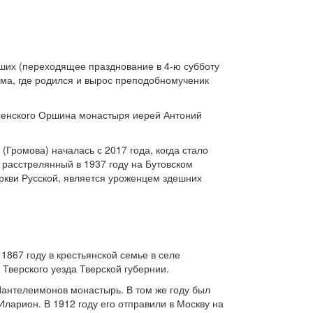
вших (переходящее празднование в 4-ю субботу
ома, где родился и вырос преподобномученик
сенского Оршина монастыря иерей Антоний
(Громова) началась с 2017 года, когда стало
 расстрелянный в 1937 году на Бутовском
еркви Русской, является уроженцем здешних
867 году в крестьянской семье в селе
 Тверского уезда Тверской губернии.
 Пантелеимонов монастырь. В том же году был
ларион. В 1912 году его отправили в Москву на