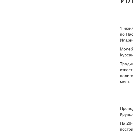
1 июня
по Пас
Илари
Молеб
Курса
Традиц
извест
полиго
мест.
Препод
Крупше
На 28-
постри