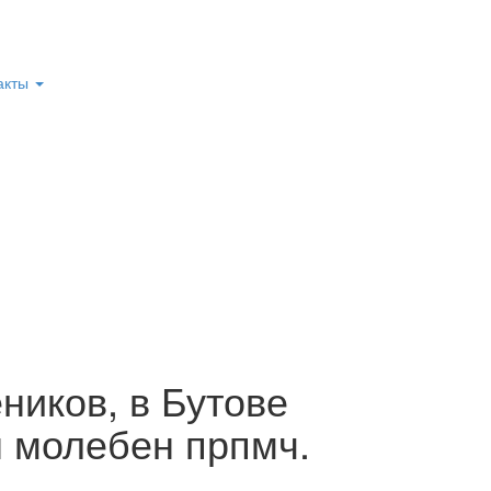
акты
ников, в Бутове
 молебен прпмч.