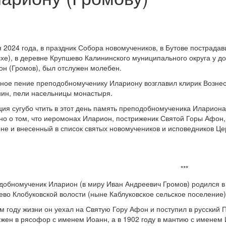
 2024 года, в праздник Собора новомучеников, в Бутове пострада
хе), в деревне Крупшево Калининского муниципального округа у д
он (Громов), был отслужен молебен.
ное пение преподобномученику Илариону возглавил клирик Возне
нин, пели насельницы монастыря.
ия сугубо чтить в этот день память преподобномученика Илариона 
но о том, что иеромонах Иларион, постриженик Святой Горы Афон,
не и внесенный в список святых новомучеников и исповедников Ц
***
обномученик Иларион (в миру Иван Андреевич Громов) родился в 1
во Клобуковской волости (ныне Каблуковское сельское поселение)
м году жизни он уехал на Святую Гору Афон и поступил в русский
жен в рясофор с именем Иоанн, а в 1902 году в мантию с именем И