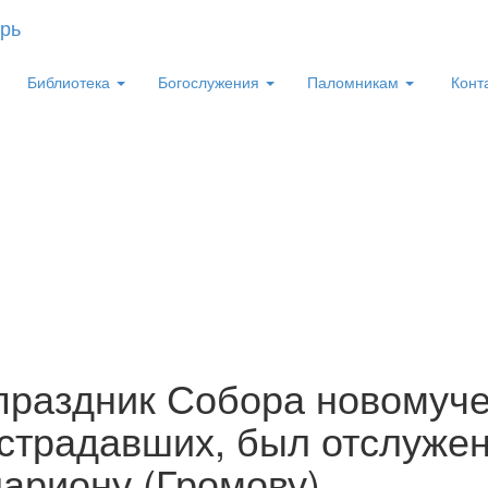
Библиотека
Богослужения
Паломникам
Конт
праздник Собора новомуче
страдавших, был отслужен
ариону (Громову)