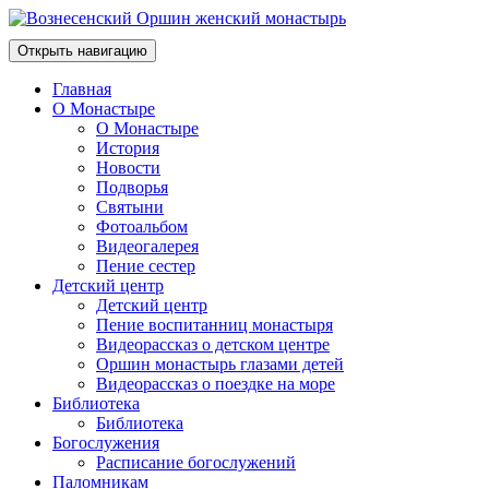
Открыть навигацию
Главная
О Монастыре
О Монастыре
История
Новости
Подворья
Святыни
Фотоальбом
Видеогалерея
Пение сестер
Детский центр
Детский центр
Пение воспитанниц монастыря
Видеорассказ о детском центре
Оршин монастырь глазами детей
Видеорассказ о поездке на море
Библиотека
Библиотека
Богослужения
Расписание богослужений
Паломникам