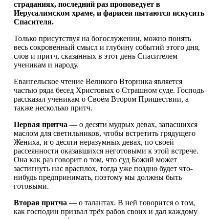
страданиях, последний раз проповедует в
Иерусалимском храме, и фарисеи пытаются искусить
Спасителя.
Только присутствуя на богослужении, можно понять
весь сокровенный смысл и глубину событий этого дня,
слов и притч, сказанных в этот день Спасителем
ученикам и народу.
Евангельское чтение Великого Вторника является
частью ряда бесед Христовых о Страшном суде. Господь
рассказал ученикам о Своём Втором Пришествии, а
также несколько притч.
Первая притча
— о десяти мудрых девах, запасшихся
маслом для светильников, чтобы встретить грядущего
Жениха, и о десяти неразумных девах, по своей
рассеянности оказавшихся неготовыми к этой встрече.
Она как раз говорит о том, что суд Божий может
застигнуть нас врасплох, тогда уже поздно будет что-
нибудь предпринимать, поэтому мы должны быть
готовыми.
Вторая притча
— о талантах. В ней говорится о том,
как господин призвал трёх рабов своих и дал каждому