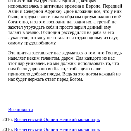
из них таланты (денежная единица, которая
использовалась в античные времена в Европе, Передней
Азии и Северной Африке). Двое вложили всё, что у них
было, в труды свои и таким образом приумножили своё
богатство, и за это господин наградил их, а третий не
захотел утруждать себя и просто зарыл данный ему
талант в землю. Господин рассердился на раба за его
лукавство, отнял у него талант и отдал одному из слуг,
самому трудолюбивому.
Эта притча заставляет нас задуматься о том, что Господь
наделяет неким талантом, даром. Для каждого из нас
этот дар уникален, но мы должны использовать то, что
нам было даровано во благо, чтобы дело наше
приносило добрые плоды. Ведь за это потом каждый из
нас будет держать ответ перед Богом.
Все новости
2016,
Вознесенский Оршин женский монастырь
2016,
Вознесенский Оршин женский монастырь