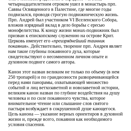
четырнадцатилетним отроком ушел в монастырь прп.
Саввы Освященного в Палестине, где многие годы
подвизался, проводя строгую подвижническую жизнь.
Прп. Андрей был участником VI Вселенского Собора,
вложив изрядный вклад в дело борьбы с ересью
монофелитства. К концу жизни монах-подвижник был
призван к епископскому служению на острове Крит.
Церковь именует его
«преизряднейший таинник
покаяния».
Действительно, творение прп. Андрея являет
нам такие глубины покаянного духа, которые
свидетельствуют о несомненном личном опыте и
духовном подвиге самого автора.
Канон этот назван великим не только по объему (в нем
250 тропарей) и по грандиозности разворачивающейся
перед нами панорамы, охватывающей множество
событий и лиц ветхозаветной и новозаветной истории,
великим канон назван по глубине воздействия на душу
человека и по силе покаянного чувства, которое
внимательное чтение или слышание слов святого
пастыря возбуждает в сокрушенной душе кающегося.
Цель канона — указание верных ориентиров в духовной
жизни и, прежде всего, покаяния как необходимого
условия спасения.