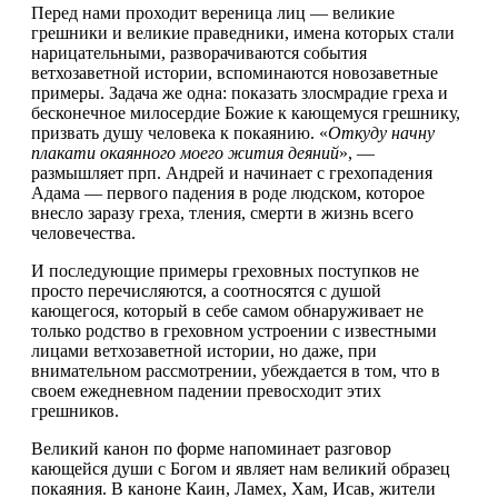
Перед нами проходит вереница лиц — великие
грешники и великие праведники, имена которых стали
нарицательными, разворачиваются события
ветхозаветной истории, вспоминаются новозаветные
примеры. Задача же одна: показать злосмрадие греха и
бесконечное милосердие Божие к кающемуся грешнику,
призвать душу человека к покаянию. «
Откуду начну
плакати окаянного моего жития деяний
», —
размышляет прп. Андрей и начинает с грехопадения
Адама — первого падения в роде людском, которое
внесло заразу греха, тления, смерти в жизнь всего
человечества.
И последующие примеры греховных поступков не
просто перечисляются, а соотносятся с душой
кающегося, который в себе самом обнаруживает не
только родство в греховном устроении с известными
лицами ветхозаветной истории, но даже, при
внимательном рассмотрении, убеждается в том, что в
своем ежедневном падении превосходит этих
грешников.
Великий канон по форме напоминает разговор
кающейся души с Богом и являет нам великий образец
покаяния. В каноне Каин, Ламех, Хам, Исав, жители