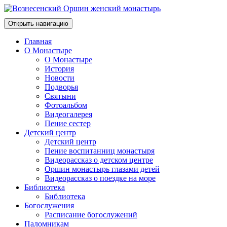
Открыть навигацию
Главная
О Монастыре
О Монастыре
История
Новости
Подворья
Святыни
Фотоальбом
Видеогалерея
Пение сестер
Детский центр
Детский центр
Пение воспитанниц монастыря
Видеорассказ о детском центре
Оршин монастырь глазами детей
Видеорассказ о поездке на море
Библиотека
Библиотека
Богослужения
Расписание богослужений
Паломникам